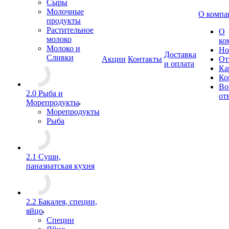
Сыры
Молочные
О компа
продукты
Растительное
О
молоко
ко
Молоко и
Но
Доставка
Сливки
Акции
Контакты
От
и оплата
Ка
Ко
Во
2.0 Рыба и
от
Морепродукты
Морепродукты
Рыба
2.1 Суши,
паназиатская кухня
2.2 Бакалея, специи,
яйцо
Специи