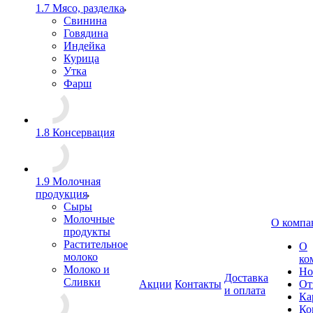
1.7 Мясо, разделка
Свинина
Говядина
Индейка
Курица
Утка
Фарш
1.8 Консервация
1.9 Молочная
продукция
Сыры
Молочные
О компа
продукты
Растительное
О
молоко
ко
Молоко и
Но
Доставка
Сливки
Акции
Контакты
От
и оплата
Ка
Ко