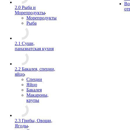
Во
2.0 Рыба и
от
Морепродукты
Морепродукты
Рыба
2.1 Суши,
паназиатская кухня
2.2 Бакалея, специи,
яйцо
Специи
Яйцо
Бакалея
Макароны,
крупы
2.3 Грибы, Овощи,
Ягоды