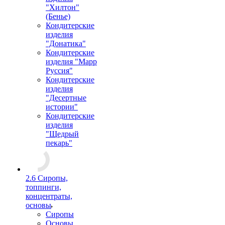
"Хилтон"
(Бенье)
Кондитерские
изделия
"Донатика"
Кондитерские
изделия "Марр
Руссия"
Кондитерские
изделия
"Десертные
истории"
Кондитерские
изделия
"Щедрый
пекарь"
2.6 Сиропы,
топпинги,
концентраты,
основы
Сиропы
Основы,