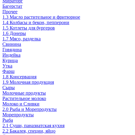
Мираторг
Багерстат
Прочее
1.3 Масло растительное и фритюрное
1.4 Колбасы и бекон, пепперони
1.5 Котлеты для бургеров
1.6 Донеры
1.7 Мясо, разделка
Свинина
Говядина
Индейка
Курица
Утка
Фарш
1.8 Консервация
1.9 Молочная продукция
Сыры
Молочные продукты
Растительное молоко
Молоко и Сливки
2.0 Рыба и Морепродукты
Морепродукты
Рыба
2.1 Суши, паназиатская кухня
2.2 Бакалея, специи, яйцо