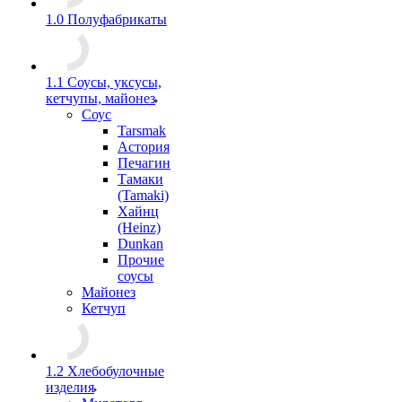
1.0 Полуфабрикаты
1.1 Соусы, уксусы,
кетчупы, майонез
Соус
Tarsmak
Астория
Печагин
Тамаки
(Tamaki)
Хайнц
(Heinz)
Dunkan
Прочие
соусы
Майонез
Кетчуп
1.2 Хлебобулочные
изделия