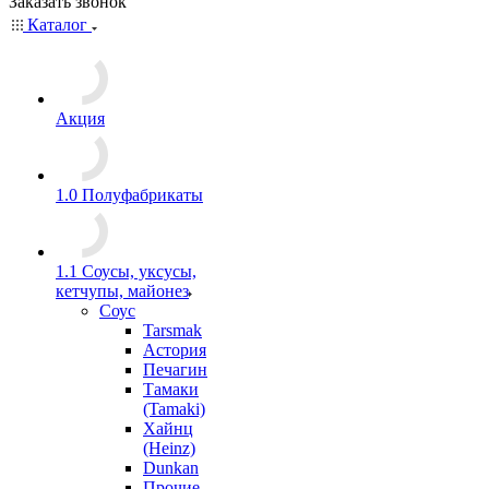
Заказать звонок
Каталог
Акция
1.0 Полуфабрикаты
1.1 Соусы, уксусы,
кетчупы, майонез
Соус
Tarsmak
Астория
Печагин
Тамаки
(Tamaki)
Хайнц
(Heinz)
Dunkan
Прочие