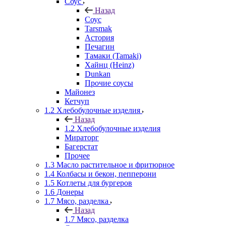
Соус
Назад
Соус
Tarsmak
Астория
Печагин
Тамаки (Tamaki)
Хайнц (Heinz)
Dunkan
Прочие соусы
Майонез
Кетчуп
1.2 Хлебобулочные изделия
Назад
1.2 Хлебобулочные изделия
Мираторг
Багерстат
Прочее
1.3 Масло растительное и фритюрное
1.4 Колбасы и бекон, пепперони
1.5 Котлеты для бургеров
1.6 Донеры
1.7 Мясо, разделка
Назад
1.7 Мясо, разделка