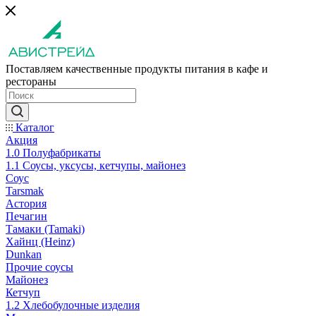
Поставляем качественные продукты питания в кафе и
рестораны
Каталог
Акция
1.0 Полуфабрикаты
1.1 Соусы, уксусы, кетчупы, майонез
Соус
Tarsmak
Астория
Печагин
Тамаки (Tamaki)
Хайнц (Heinz)
Dunkan
Прочие соусы
Майонез
Кетчуп
1.2 Хлебобулочные изделия