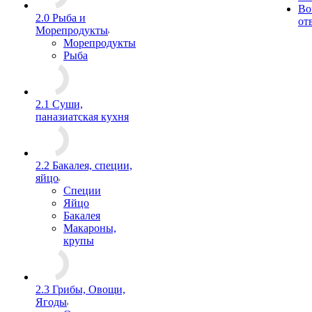
Во
2.0 Рыба и
от
Морепродукты
Морепродукты
Рыба
2.1 Суши,
паназиатская кухня
2.2 Бакалея, специи,
яйцо
Специи
Яйцо
Бакалея
Макароны,
крупы
2.3 Грибы, Овощи,
Ягоды