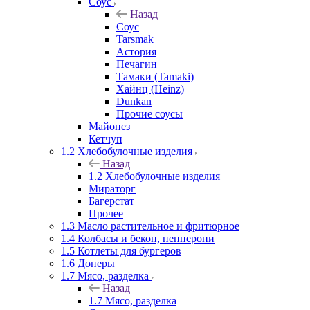
Соус
Назад
Соус
Tarsmak
Астория
Печагин
Тамаки (Tamaki)
Хайнц (Heinz)
Dunkan
Прочие соусы
Майонез
Кетчуп
1.2 Хлебобулочные изделия
Назад
1.2 Хлебобулочные изделия
Мираторг
Багерстат
Прочее
1.3 Масло растительное и фритюрное
1.4 Колбасы и бекон, пепперони
1.5 Котлеты для бургеров
1.6 Донеры
1.7 Мясо, разделка
Назад
1.7 Мясо, разделка