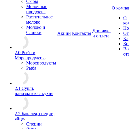
Сыры
Молочные
О компа
продукты
Растительное
О
молоко
ко
Молоко и
Но
Доставка
Сливки
Акции
Контакты
От
и оплата
Ка
Ко
Во
2.0 Рыба и
от
Морепродукты
Морепродукты
Рыба
2.1 Суши,
паназиатская кухня
2.2 Бакалея, специи,
яйцо
Специи