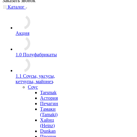
Заказать звонок
Каталог
Акция
1.0 Полуфабрикаты
1.1 Соусы, уксусы,
кетчупы, майонез
Соус
Tarsmak
Астория
Печагин
Тамаки
(Tamaki)
Хайнц
(Heinz)
Dunkan
Прочие