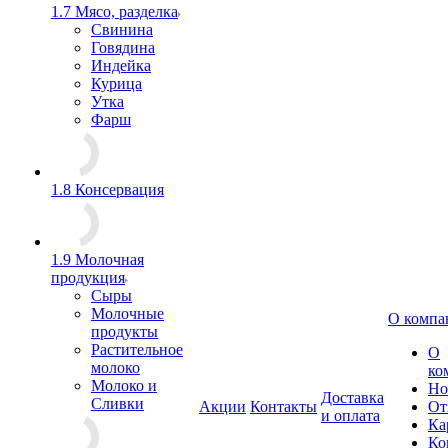
1.7 Мясо, разделка
Свинина
Говядина
Индейка
Курица
Утка
Фарш
1.8 Консервация
1.9 Молочная
продукция
Сыры
Молочные
О компа
продукты
Растительное
О
молоко
ко
Молоко и
Но
Доставка
Сливки
Акции
Контакты
От
и оплата
Ка
Ко