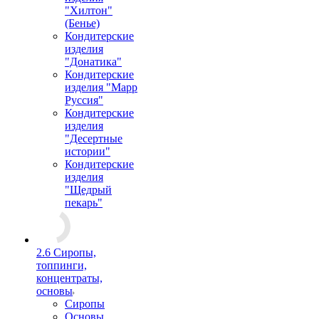
"Хилтон"
(Бенье)
Кондитерские
изделия
"Донатика"
Кондитерские
изделия "Марр
Руссия"
Кондитерские
изделия
"Десертные
истории"
Кондитерские
изделия
"Щедрый
пекарь"
2.6 Сиропы,
топпинги,
концентраты,
основы
Сиропы
Основы,