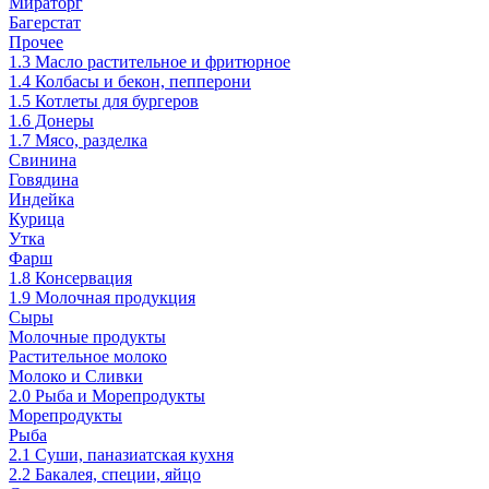
Мираторг
Багерстат
Прочее
1.3 Масло растительное и фритюрное
1.4 Колбасы и бекон, пепперони
1.5 Котлеты для бургеров
1.6 Донеры
1.7 Мясо, разделка
Свинина
Говядина
Индейка
Курица
Утка
Фарш
1.8 Консервация
1.9 Молочная продукция
Сыры
Молочные продукты
Растительное молоко
Молоко и Сливки
2.0 Рыба и Морепродукты
Морепродукты
Рыба
2.1 Суши, паназиатская кухня
2.2 Бакалея, специи, яйцо