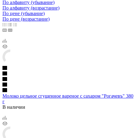
По алфавиту (убывание)
По алфавиту (возрастание)
По цене (убывание)
По цене (возрастание)
Молоко цельное сгущенное вареное с сахаром "Рогачевъ" 380
г
В наличии