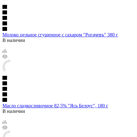
Молоко цельное сгущенное с сахаром "Рогачевъ" 380 г
В наличии
Масло сладкосливочное 82,5% "Ясь Белоус", 180 г
В наличии