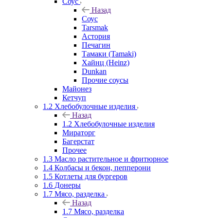
Соус
Назад
Соус
Tarsmak
Астория
Печагин
Тамаки (Tamaki)
Хайнц (Heinz)
Dunkan
Прочие соусы
Майонез
Кетчуп
1.2 Хлебобулочные изделия
Назад
1.2 Хлебобулочные изделия
Мираторг
Багерстат
Прочее
1.3 Масло растительное и фритюрное
1.4 Колбасы и бекон, пепперони
1.5 Котлеты для бургеров
1.6 Донеры
1.7 Мясо, разделка
Назад
1.7 Мясо, разделка