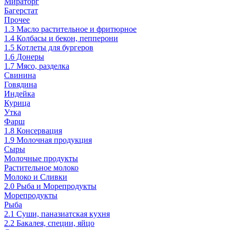
Мираторг
Багерстат
Прочее
1.3 Масло растительное и фритюрное
1.4 Колбасы и бекон, пепперони
1.5 Котлеты для бургеров
1.6 Донеры
1.7 Мясо, разделка
Свинина
Говядина
Индейка
Курица
Утка
Фарш
1.8 Консервация
1.9 Молочная продукция
Сыры
Молочные продукты
Растительное молоко
Молоко и Сливки
2.0 Рыба и Морепродукты
Морепродукты
Рыба
2.1 Суши, паназиатская кухня
2.2 Бакалея, специи, яйцо