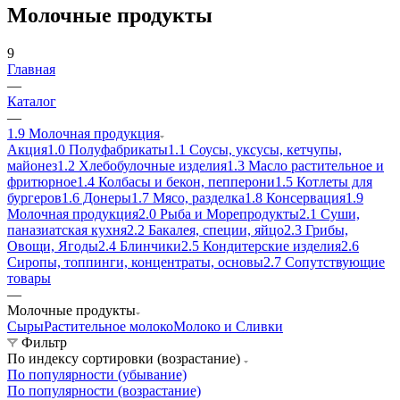
Молочные продукты
9
Главная
—
Каталог
—
1.9 Молочная продукция
Акция
1.0 Полуфабрикаты
1.1 Соусы, уксусы, кетчупы,
майонез
1.2 Хлебобулочные изделия
1.3 Масло растительное и
фритюрное
1.4 Колбасы и бекон, пепперони
1.5 Котлеты для
бургеров
1.6 Донеры
1.7 Мясо, разделка
1.8 Консервация
1.9
Молочная продукция
2.0 Рыба и Морепродукты
2.1 Суши,
паназиатская кухня
2.2 Бакалея, специи, яйцо
2.3 Грибы,
Овощи, Ягоды
2.4 Блинчики
2.5 Кондитерские изделия
2.6
Сиропы, топпинги, концентраты, основы
2.7 Сопутствующие
товары
—
Молочные продукты
Сыры
Растительное молоко
Молоко и Сливки
Фильтр
По индексу сортировки (возрастание)
По популярности (убывание)
По популярности (возрастание)