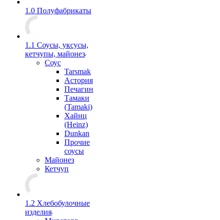
1.0 Полуфабрикаты
1.1 Соусы, уксусы,
кетчупы, майонез
Соус
Tarsmak
Астория
Печагин
Тамаки
(Tamaki)
Хайнц
(Heinz)
Dunkan
Прочие
соусы
Майонез
Кетчуп
1.2 Хлебобулочные
изделия