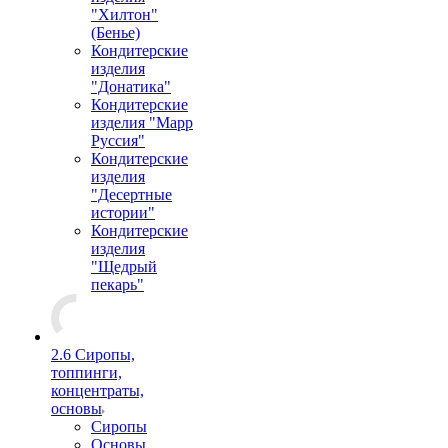
"Хилтон"
(Бенье)
Кондитерские
изделия
"Донатика"
Кондитерские
изделия "Марр
Руссия"
Кондитерские
изделия
"Десертные
истории"
Кондитерские
изделия
"Щедрый
пекарь"
2.6 Сиропы,
топпинги,
концентраты,
основы
Сиропы
Основы,