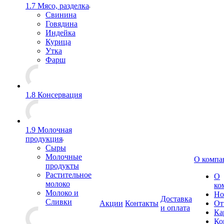
1.7 Мясо, разделка
Свинина
Говядина
Индейка
Курица
Утка
Фарш
1.8 Консервация
1.9 Молочная
продукция
Сыры
Молочные
О компа
продукты
Растительное
О
молоко
ко
Молоко и
Но
Доставка
Сливки
Акции
Контакты
От
и оплата
Ка
Ко