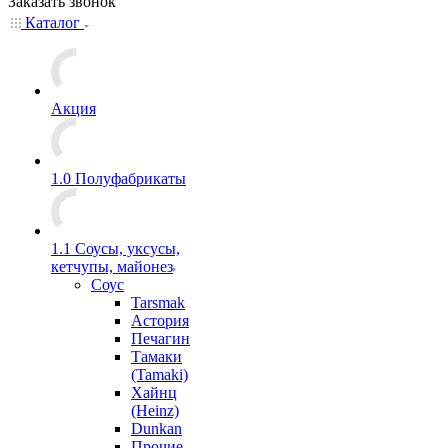
Заказать звонок
Каталог
Акция
1.0 Полуфабрикаты
1.1 Соусы, уксусы,
кетчупы, майонез
Соус
Tarsmak
Астория
Печагин
Тамаки
(Tamaki)
Хайнц
(Heinz)
Dunkan
Прочие