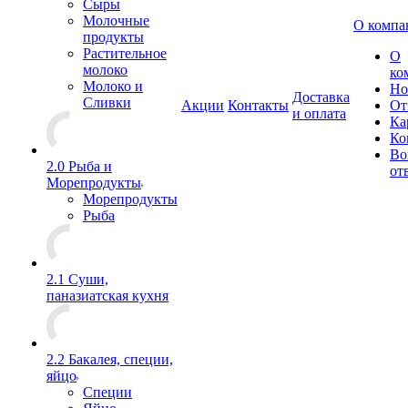
Сыры
Молочные
О компа
продукты
Растительное
О
молоко
ко
Молоко и
Но
Доставка
Сливки
Акции
Контакты
От
и оплата
Ка
Ко
Во
2.0 Рыба и
от
Морепродукты
Морепродукты
Рыба
2.1 Суши,
паназиатская кухня
2.2 Бакалея, специи,
яйцо
Специи