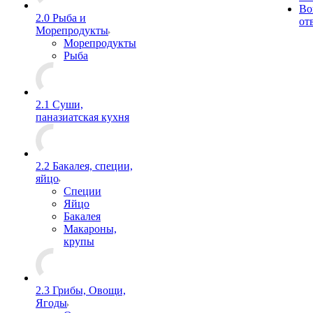
Во
2.0 Рыба и
от
Морепродукты
Морепродукты
Рыба
2.1 Суши,
паназиатская кухня
2.2 Бакалея, специи,
яйцо
Специи
Яйцо
Бакалея
Макароны,
крупы
2.3 Грибы, Овощи,
Ягоды