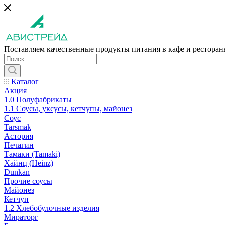
Поставляем качественные продукты питания в кафе и рестора
Каталог
Акция
1.0 Полуфабрикаты
1.1 Соусы, уксусы, кетчупы, майонез
Соус
Tarsmak
Астория
Печагин
Тамаки (Tamaki)
Хайнц (Heinz)
Dunkan
Прочие соусы
Майонез
Кетчуп
1.2 Хлебобулочные изделия
Мираторг