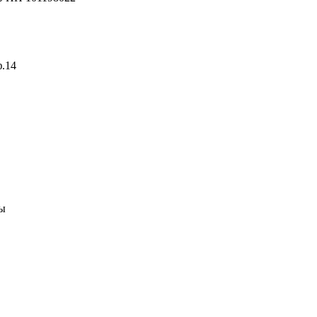
ф.14
ны