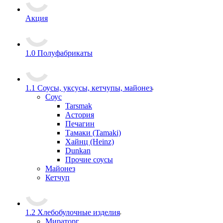
Акция
1.0 Полуфабрикаты
1.1 Соусы, уксусы, кетчупы, майонез
Соус
Tarsmak
Астория
Печагин
Тамаки (Tamaki)
Хайнц (Heinz)
Dunkan
Прочие соусы
Майонез
Кетчуп
1.2 Хлебобулочные изделия
Мираторг