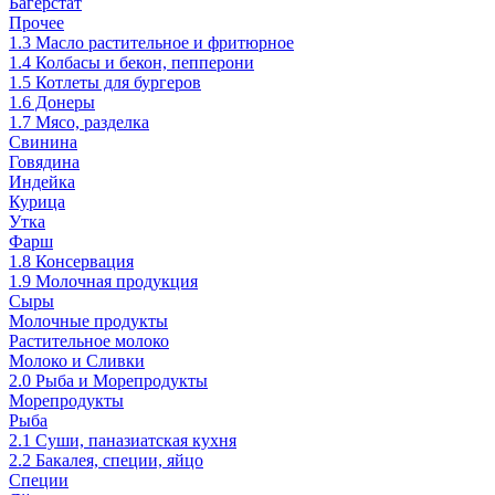
Багерстат
Прочее
1.3 Масло растительное и фритюрное
1.4 Колбасы и бекон, пепперони
1.5 Котлеты для бургеров
1.6 Донеры
1.7 Мясо, разделка
Свинина
Говядина
Индейка
Курица
Утка
Фарш
1.8 Консервация
1.9 Молочная продукция
Сыры
Молочные продукты
Растительное молоко
Молоко и Сливки
2.0 Рыба и Морепродукты
Морепродукты
Рыба
2.1 Суши, паназиатская кухня
2.2 Бакалея, специи, яйцо
Специи