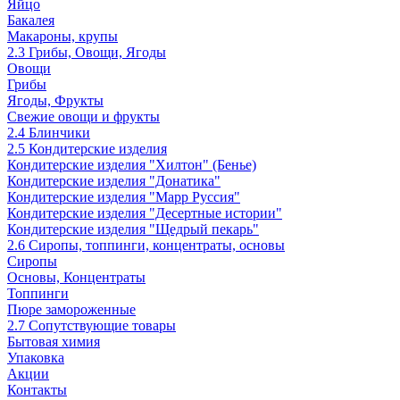
Яйцо
Бакалея
Макароны, крупы
2.3 Грибы, Овощи, Ягоды
Овощи
Грибы
Ягоды, Фрукты
Свежие овощи и фрукты
2.4 Блинчики
2.5 Кондитерские изделия
Кондитерские изделия "Хилтон" (Бенье)
Кондитерские изделия "Донатика"
Кондитерские изделия "Марр Руссия"
Кондитерские изделия "Десертные истории"
Кондитерские изделия "Щедрый пекарь"
2.6 Сиропы, топпинги, концентраты, основы
Сиропы
Основы, Концентраты
Топпинги
Пюре замороженные
2.7 Сопутствующие товары
Бытовая химия
Упаковка
Акции
Контакты