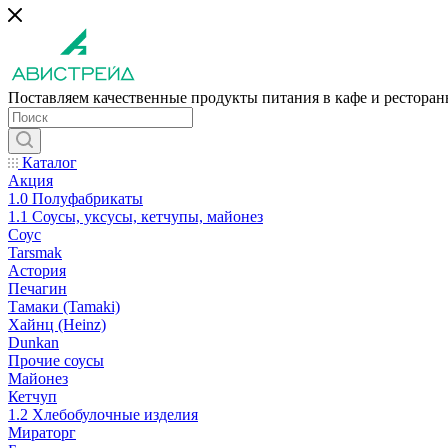
Поставляем качественные продукты питания в кафе и рестора
Каталог
Акция
1.0 Полуфабрикаты
1.1 Соусы, уксусы, кетчупы, майонез
Соус
Tarsmak
Астория
Печагин
Тамаки (Tamaki)
Хайнц (Heinz)
Dunkan
Прочие соусы
Майонез
Кетчуп
1.2 Хлебобулочные изделия
Мираторг