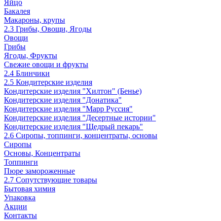
Яйцо
Бакалея
Макароны, крупы
2.3 Грибы, Овощи, Ягоды
Овощи
Грибы
Ягоды, Фрукты
Свежие овощи и фрукты
2.4 Блинчики
2.5 Кондитерские изделия
Кондитерские изделия "Хилтон" (Бенье)
Кондитерские изделия "Донатика"
Кондитерские изделия "Марр Руссия"
Кондитерские изделия "Десертные истории"
Кондитерские изделия "Щедрый пекарь"
2.6 Сиропы, топпинги, концентраты, основы
Сиропы
Основы, Концентраты
Топпинги
Пюре замороженные
2.7 Сопутствующие товары
Бытовая химия
Упаковка
Акции
Контакты