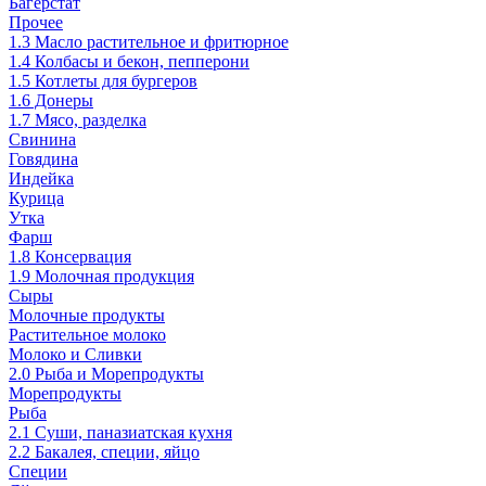
Багерстат
Прочее
1.3 Масло растительное и фритюрное
1.4 Колбасы и бекон, пепперони
1.5 Котлеты для бургеров
1.6 Донеры
1.7 Мясо, разделка
Свинина
Говядина
Индейка
Курица
Утка
Фарш
1.8 Консервация
1.9 Молочная продукция
Сыры
Молочные продукты
Растительное молоко
Молоко и Сливки
2.0 Рыба и Морепродукты
Морепродукты
Рыба
2.1 Суши, паназиатская кухня
2.2 Бакалея, специи, яйцо
Специи