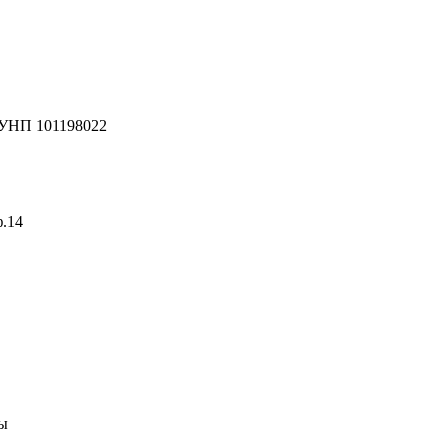
 УНП 101198022
ф.14
ны