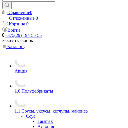
Сравнение
0
Отложенные
0
Корзина
0
Войти
+375(29) 194-55-55
Заказать звонок
Каталог
Акция
1.0 Полуфабрикаты
1.1 Соусы, уксусы, кетчупы, майонез
Соус
Tarsmak
Астория