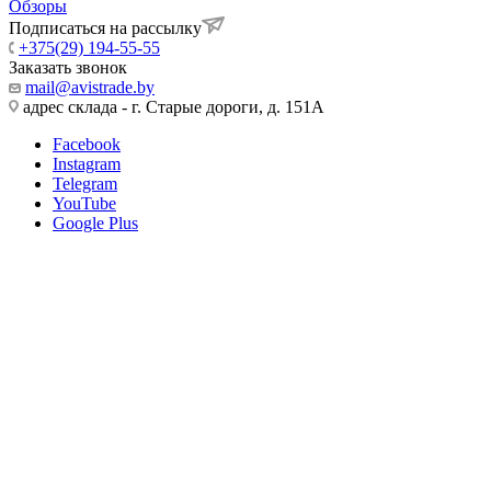
Обзоры
Подписаться на рассылку
+375(29) 194-55-55
Заказать звонок
mail@avistrade.by
адрес склада - г. Старые дороги, д. 151А
Facebook
Instagram
Telegram
YouTube
Google Plus
ООО Авистрейд
Государественная регистрация 07.12.2019
Мингорисполкомом, УНП 101198022
Регистрация в Торговом реестре №479169 от 10.04.2020
223039, Минский р-н, а.г. Хатежино, ул. Центральная 18Б/10,
оф.14
Интернет-магазин "Авистрейд"