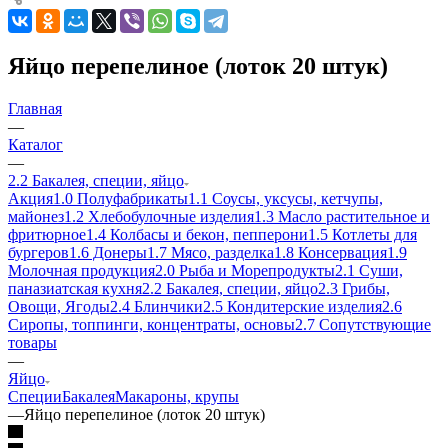
Яйцо перепелиное (лоток 20 штук)
Главная
—
Каталог
—
2.2 Бакалея, специи, яйцо
Акция
1.0 Полуфабрикаты
1.1 Соусы, уксусы, кетчупы,
майонез
1.2 Хлебобулочные изделия
1.3 Масло растительное и
фритюрное
1.4 Колбасы и бекон, пепперони
1.5 Котлеты для
бургеров
1.6 Донеры
1.7 Мясо, разделка
1.8 Консервация
1.9
Молочная продукция
2.0 Рыба и Морепродукты
2.1 Суши,
паназиатская кухня
2.2 Бакалея, специи, яйцо
2.3 Грибы,
Овощи, Ягоды
2.4 Блинчики
2.5 Кондитерские изделия
2.6
Сиропы, топпинги, концентраты, основы
2.7 Сопутствующие
товары
—
Яйцо
Специи
Бакалея
Макароны, крупы
—
Яйцо перепелиное (лоток 20 штук)