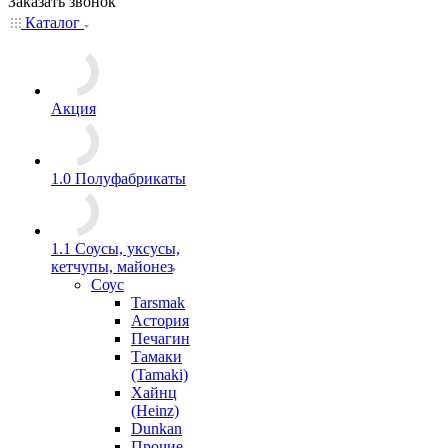
Заказать звонок
Каталог
Акция
1.0 Полуфабрикаты
1.1 Соусы, уксусы,
кетчупы, майонез
Соус
Tarsmak
Астория
Печагин
Тамаки
(Tamaki)
Хайнц
(Heinz)
Dunkan
Прочие