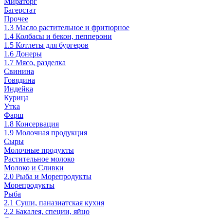
Мираторг
Багерстат
Прочее
1.3 Масло растительное и фритюрное
1.4 Колбасы и бекон, пепперони
1.5 Котлеты для бургеров
1.6 Донеры
1.7 Мясо, разделка
Свинина
Говядина
Индейка
Курица
Утка
Фарш
1.8 Консервация
1.9 Молочная продукция
Сыры
Молочные продукты
Растительное молоко
Молоко и Сливки
2.0 Рыба и Морепродукты
Морепродукты
Рыба
2.1 Суши, паназиатская кухня
2.2 Бакалея, специи, яйцо