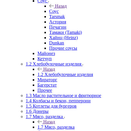
Соус
Назад
Соус
Tarsmak
Астория
Печагин
Тамаки (Tamaki)
Хайнц (Heinz)
Dunkan
Прочие соусы
Майонез
Кетчуп
1.2 Хлебобулочные изделия
Назад
1.2 Хлебобулочные изделия
Мираторг
Багерстат
Прочее
1.3 Масло растительное и фритюрное
1.4 Колбасы и бекон, пепперони
1.5 Котлеты для бургеров
1.6 Донеры
1.7 Мясо, разделка
Назад
1.7 Мясо, разделка