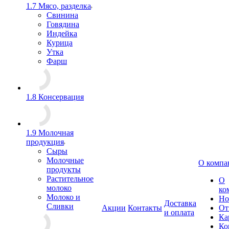
1.7 Мясо, разделка
Свинина
Говядина
Индейка
Курица
Утка
Фарш
1.8 Консервация
1.9 Молочная
продукция
Сыры
Молочные
О компа
продукты
Растительное
О
молоко
ко
Молоко и
Но
Доставка
Сливки
Акции
Контакты
От
и оплата
Ка
Ко