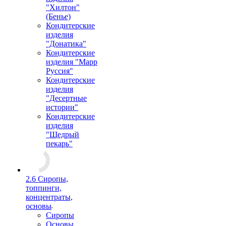
"Хилтон"
(Бенье)
Кондитерские
изделия
"Донатика"
Кондитерские
изделия "Марр
Руссия"
Кондитерские
изделия
"Десертные
истории"
Кондитерские
изделия
"Щедрый
пекарь"
2.6 Сиропы,
топпинги,
концентраты,
основы
Сиропы
Основы,