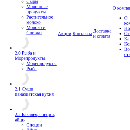
Сыры
Молочные
О компа
продукты
Растительное
О
молоко
ко
Молоко и
Но
Доставка
Сливки
Акции
Контакты
От
и оплата
Ка
Ко
Во
2.0 Рыба и
от
Морепродукты
Морепродукты
Рыба
2.1 Суши,
паназиатская кухня
2.2 Бакалея, специи,
яйцо
Специи