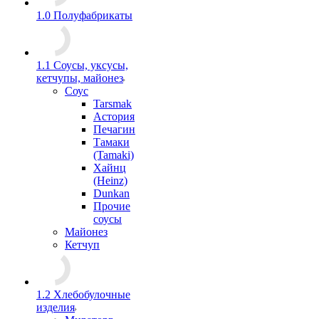
1.0 Полуфабрикаты
1.1 Соусы, уксусы,
кетчупы, майонез
Соус
Tarsmak
Астория
Печагин
Тамаки
(Tamaki)
Хайнц
(Heinz)
Dunkan
Прочие
соусы
Майонез
Кетчуп
1.2 Хлебобулочные
изделия