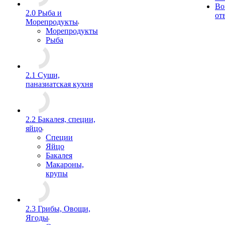
Во
2.0 Рыба и
от
Морепродукты
Морепродукты
Рыба
2.1 Суши,
паназиатская кухня
2.2 Бакалея, специи,
яйцо
Специи
Яйцо
Бакалея
Макароны,
крупы
2.3 Грибы, Овощи,
Ягоды