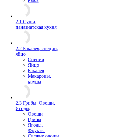
Рыба
2.1 Суши,
паназиатская кухня
2.2 Бакалея, специи,
яйцо
Специи
Яйцо
Бакалея
Макароны,
крупы
2.3 Грибы, Овощи,
Ягоды
Овощи
Грибы
Ягоды,
Фрукты
Свежие овощи