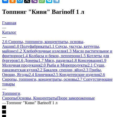
Топпинг "Киви" Barinoff 1 л
Главная
—
Каталог
—
2.6 Сиропы, топпинги, концентраты, основы
Акция
1.0 Полуфабрикаты
1.1 Соусы, уксусы, кетчупы,
майонез
1.2 Хлебобулочные изделия
1.3 Масло растительное и
фритюрное
1.4 Колбасы и бекон, пепперони
1.5 Котлеты для
бургеров
1.6 Донеры
1.7 Мясо, разделка
1.8 Консервация
1.9
Молочная продукция
2.0 Рыба и Морепродукты
2.1 Суши,
паназиатская кухня
2.2 Бакалея, специи, яйцо
2.3 Грибы,
Овощи, Ягоды
2.4 Блинчики
2.5 Кондитерские изделия
2.6
Сиропы, топпинги, концентраты, основы
2.7 Сопутствующие
товары
—
Топпинги
Сиропы
Основы, Концентраты
Пюре замороженные
—
Топпинг "Киви" Barinoff 1 л