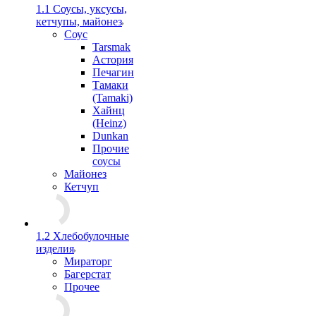
1.1 Соусы, уксусы,
кетчупы, майонез
Соус
Tarsmak
Астория
Печагин
Тамаки
(Tamaki)
Хайнц
(Heinz)
Dunkan
Прочие
соусы
Майонез
Кетчуп
1.2 Хлебобулочные
изделия
Мираторг
Багерстат
Прочее