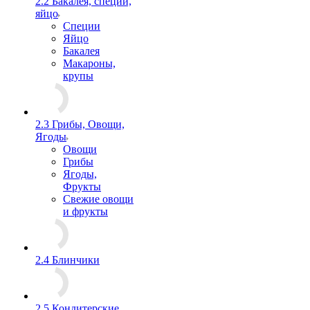
2.2 Бакалея, специи,
яйцо
Специи
Яйцо
Бакалея
Макароны,
крупы
2.3 Грибы, Овощи,
Ягоды
Овощи
Грибы
Ягоды,
Фрукты
Свежие овощи
и фрукты
2.4 Блинчики
2.5 Кондитерские