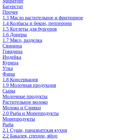
Мираторг
Багерстат
Прочее
1.3 Масло растительное и фритюрное
1.4 Колбасы и бекон, пепперони
1.5 Котлеты для бургеров
1.6 Донеры
1.7 Мясо, разделка
Свинина
Говядина
Индейка
Курица
Утка
Фарш
1.8 Консервация
1.9 Молочная продукция
Сыры
Молочные продукты
Растительное молоко
Молоко и Сливки
2.0 Рыба и Морепродукты
Морепродукты
Рыба
2.1 Суши, паназиатская кухня
2.2 Бакалея, специи, яйцо