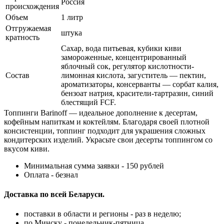
Россия
происхождения
Объем
1 литр
Отгружаемая
штука
кратность
Сахар, вода питьевая, кубики киви
замороженные, концентрированный
яблочный сок, регулятор кислотности-
Состав
лимонная кислота, загуститель — пектин,
ароматизаторы, консерванты — сорбат калия,
бензоат натрия, красители-тартразин, синий
блестящий FCF.
Топпинги Barinoff — идеальное дополнение к десертам,
кофейным напиткам и коктейлям. Благодаря своей плотной
консистенции, топпинг подходит для украшения сложных
кондитерских изделий. Украсьте свои десерты топпингом со
вкусом киви.
Минимальная сумма заявки - 150 рублей
Оплата - безнал
Доставка по всей Беларуси.
поставки в области и регионы - раз в неделю;
по Минску - понедельник-пятница.