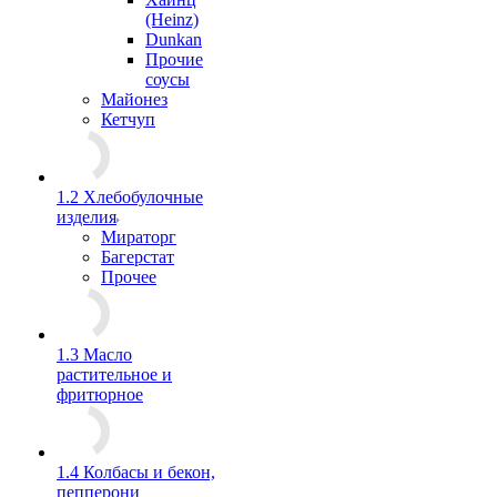
(Heinz)
Dunkan
Прочие
соусы
Майонез
Кетчуп
1.2 Хлебобулочные
изделия
Мираторг
Багерстат
Прочее
1.3 Масло
растительное и
фритюрное
1.4 Колбасы и бекон,
пепперони