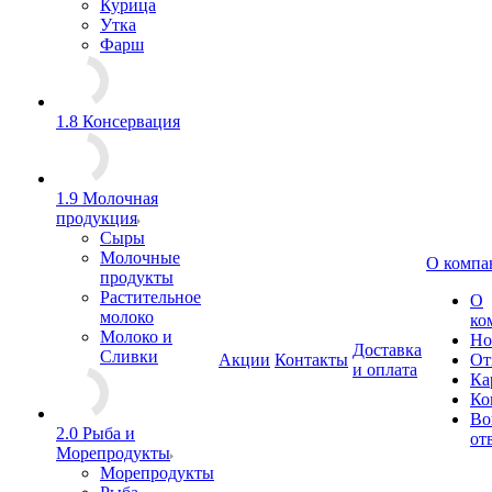
Курица
Утка
Фарш
1.8 Консервация
1.9 Молочная
продукция
Сыры
Молочные
О компа
продукты
Растительное
О
молоко
ко
Молоко и
Но
Доставка
Сливки
Акции
Контакты
От
и оплата
Ка
Ко
Во
2.0 Рыба и
от
Морепродукты
Морепродукты