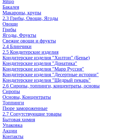
Яйцо
Бакалея
Макароны, крупы
2.3 Грибы, Овощи, Ягоды
Овощи
Грибы
Ягоды, Фрукты
Свежие овощи и фрукты
2.4 Блинчики
2.5 Кондитерские изделия
Кондитерские изделия "Хилтон" (Бенье)
Кондитерские изделия "Донатика"
Кондитерские изделия "Марр Руссия"
Кондитерские изделия "Десертные истории"
Кондитерские изделия "Щедрый пекарь"
2.6 Сиропы, топпинги, концентраты, основы
Сиропы
Основы, Концентраты
Топпинги
Пюре замороженные
2.7 Сопутствующие товары
Бытовая химия
Упаковка
Акции
Контакты