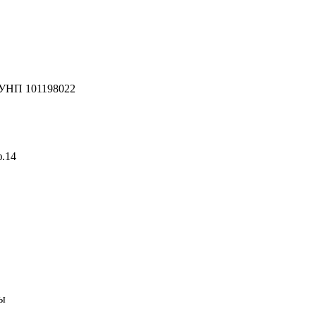
 УНП 101198022
ф.14
ны