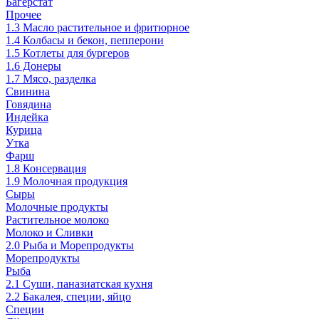
Багерстат
Прочее
1.3 Масло растительное и фритюрное
1.4 Колбасы и бекон, пепперони
1.5 Котлеты для бургеров
1.6 Донеры
1.7 Мясо, разделка
Свинина
Говядина
Индейка
Курица
Утка
Фарш
1.8 Консервация
1.9 Молочная продукция
Сыры
Молочные продукты
Растительное молоко
Молоко и Сливки
2.0 Рыба и Морепродукты
Морепродукты
Рыба
2.1 Суши, паназиатская кухня
2.2 Бакалея, специи, яйцо
Специи