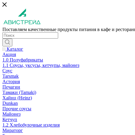
Поставляем качественные продукты питания в кафе и рестора
Каталог
Акция
1.0 Полуфабрикаты
1.1 Соусы, уксусы, кетчупы, майонез
Соус
Tarsmak
Астория
Печагин
Тамаки (Tamaki)
Хайнц (Heinz)
Dunkan
Прочие соусы
Майонез
Кетчуп
1.2 Хлебобулочные изделия
Мираторг