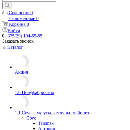
Сравнение
0
Отложенные
0
Корзина
0
Войти
+375(29) 194-55-55
Заказать звонок
Каталог
Акция
1.0 Полуфабрикаты
1.1 Соусы, уксусы, кетчупы, майонез
Соус
Tarsmak
Астория