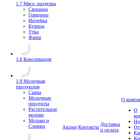
1.7 Мясо, разделка
Свинина
Говядина
Индейка
Курица
Утка
Фарш
1.8 Консервация
1.9 Молочная
продукция
Сыры
Молочные
О компа
продукты
Растительное
О
молоко
ко
Молоко и
Но
Доставка
Сливки
Акции
Контакты
От
и оплата
Ка
Ко