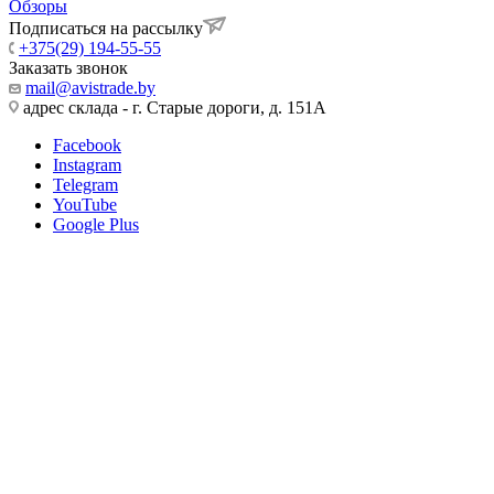
Обзоры
Подписаться на рассылку
+375(29) 194-55-55
Заказать звонок
mail@avistrade.by
адрес склада - г. Старые дороги, д. 151А
Facebook
Instagram
Telegram
YouTube
Google Plus
ООО Авистрейд
Государественная регистрация 07.12.2019
Мингорисполкомом, УНП 101198022
Регистрация в Торговом реестре №479169 от 10.04.2020
223039, Минский р-н, а.г. Хатежино, ул. Центральная 18Б/10,
оф.14
Интернет-магазин "Авистрейд"