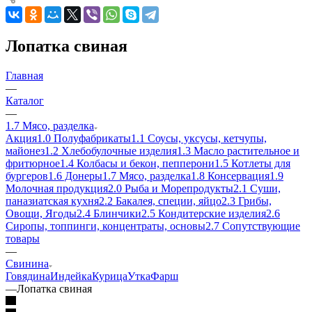
Лопатка свиная
Главная
—
Каталог
—
1.7 Мясо, разделка
Акция
1.0 Полуфабрикаты
1.1 Соусы, уксусы, кетчупы,
майонез
1.2 Хлебобулочные изделия
1.3 Масло растительное и
фритюрное
1.4 Колбасы и бекон, пепперони
1.5 Котлеты для
бургеров
1.6 Донеры
1.7 Мясо, разделка
1.8 Консервация
1.9
Молочная продукция
2.0 Рыба и Морепродукты
2.1 Суши,
паназиатская кухня
2.2 Бакалея, специи, яйцо
2.3 Грибы,
Овощи, Ягоды
2.4 Блинчики
2.5 Кондитерские изделия
2.6
Сиропы, топпинги, концентраты, основы
2.7 Сопутствующие
товары
—
Свинина
Говядина
Индейка
Курица
Утка
Фарш
—
Лопатка свиная