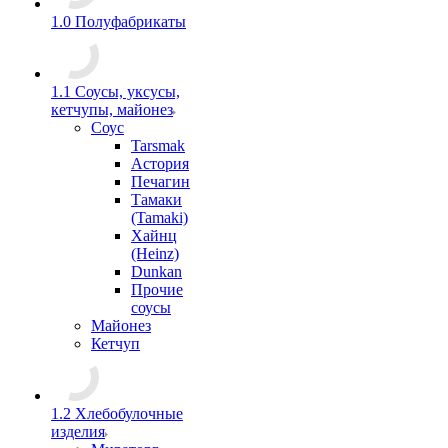
1.0 Полуфабрикаты
1.1 Соусы, уксусы,
кетчупы, майонез
Соус
Tarsmak
Астория
Печагин
Тамаки
(Tamaki)
Хайнц
(Heinz)
Dunkan
Прочие
соусы
Майонез
Кетчуп
1.2 Хлебобулочные
изделия