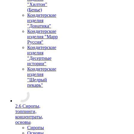
"Хилтон"
(Бенье)
Кондитерские
изделия
"Донатика"
Кондитерские
изделия "Марр
Руссия"
Кондитерские
изделия
"Десертные
истории"
Кондитерские
изделия
"Щедрый
пекарь"
2.6 Сиропы,
топпинги,
концентраты,
основы
Сиропы
Основы,