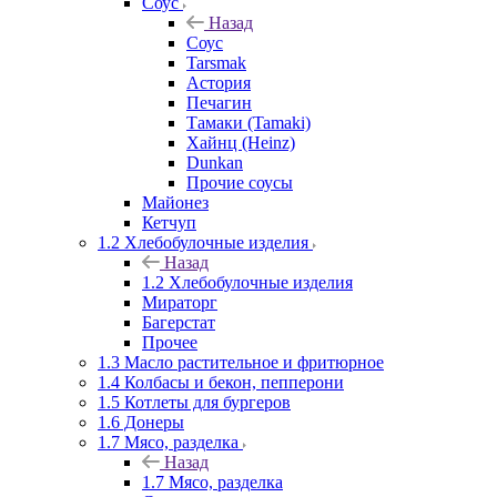
Соус
Назад
Соус
Tarsmak
Астория
Печагин
Тамаки (Tamaki)
Хайнц (Heinz)
Dunkan
Прочие соусы
Майонез
Кетчуп
1.2 Хлебобулочные изделия
Назад
1.2 Хлебобулочные изделия
Мираторг
Багерстат
Прочее
1.3 Масло растительное и фритюрное
1.4 Колбасы и бекон, пепперони
1.5 Котлеты для бургеров
1.6 Донеры
1.7 Мясо, разделка
Назад
1.7 Мясо, разделка