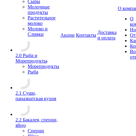
Сыры
Молочные
О компа
продукты
Растительное
О
молоко
ко
Молоко и
Но
Доставка
Сливки
Акции
Контакты
От
и оплата
Ка
Ко
Во
2.0 Рыба и
от
Морепродукты
Морепродукты
Рыба
2.1 Суши,
паназиатская кухня
2.2 Бакалея, специи,
яйцо
Специи