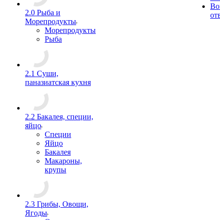
Во
2.0 Рыба и
от
Морепродукты
Морепродукты
Рыба
2.1 Суши,
паназиатская кухня
2.2 Бакалея, специи,
яйцо
Специи
Яйцо
Бакалея
Макароны,
крупы
2.3 Грибы, Овощи,
Ягоды