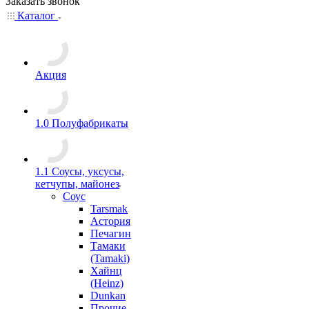
Заказать звонок
Каталог
Акция
1.0 Полуфабрикаты
1.1 Соусы, уксусы,
кетчупы, майонез
Соус
Tarsmak
Астория
Печагин
Тамаки
(Tamaki)
Хайнц
(Heinz)
Dunkan
Прочие