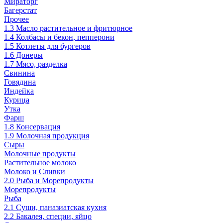
Мираторг
Багерстат
Прочее
1.3 Масло растительное и фритюрное
1.4 Колбасы и бекон, пепперони
1.5 Котлеты для бургеров
1.6 Донеры
1.7 Мясо, разделка
Свинина
Говядина
Индейка
Курица
Утка
Фарш
1.8 Консервация
1.9 Молочная продукция
Сыры
Молочные продукты
Растительное молоко
Молоко и Сливки
2.0 Рыба и Морепродукты
Морепродукты
Рыба
2.1 Суши, паназиатская кухня
2.2 Бакалея, специи, яйцо