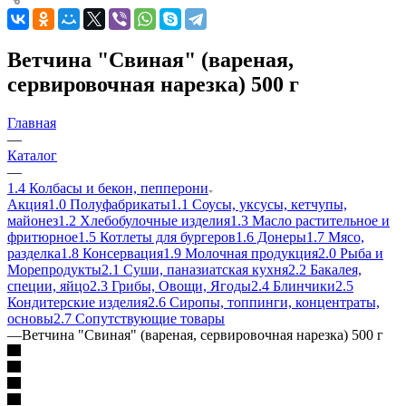
Ветчина "Свиная" (вареная,
сервировочная нарезка) 500 г
Главная
—
Каталог
—
1.4 Колбасы и бекон, пепперони
Акция
1.0 Полуфабрикаты
1.1 Соусы, уксусы, кетчупы,
майонез
1.2 Хлебобулочные изделия
1.3 Масло растительное и
фритюрное
1.5 Котлеты для бургеров
1.6 Донеры
1.7 Мясо,
разделка
1.8 Консервация
1.9 Молочная продукция
2.0 Рыба и
Морепродукты
2.1 Суши, паназиатская кухня
2.2 Бакалея,
специи, яйцо
2.3 Грибы, Овощи, Ягоды
2.4 Блинчики
2.5
Кондитерские изделия
2.6 Сиропы, топпинги, концентраты,
основы
2.7 Сопутствующие товары
—
Ветчина "Свиная" (вареная, сервировочная нарезка) 500 г