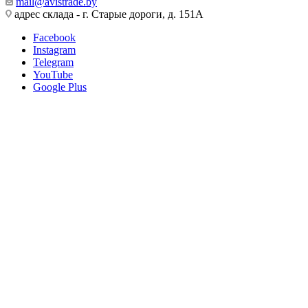
mail@avistrade.by
адрес склада - г. Старые дороги, д. 151А
Facebook
Instagram
Telegram
YouTube
Google Plus
ООО Авистрейд
Государественная регистрация 07.12.2019
Мингорисполкомом, УНП 101198022
Регистрация в Торговом реестре №479169 от 10.04.2020
223039, Минский р-н, а.г. Хатежино, ул. Центральная 18Б/10,
оф.14
Интернет-магазин "Авистрейд"
ПН-ЧТ 9.00-17.00
ПТ 9.00-16.00