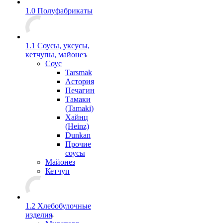
1.0 Полуфабрикаты
1.1 Соусы, уксусы,
кетчупы, майонез
Соус
Tarsmak
Астория
Печагин
Тамаки
(Tamaki)
Хайнц
(Heinz)
Dunkan
Прочие
соусы
Майонез
Кетчуп
1.2 Хлебобулочные
изделия