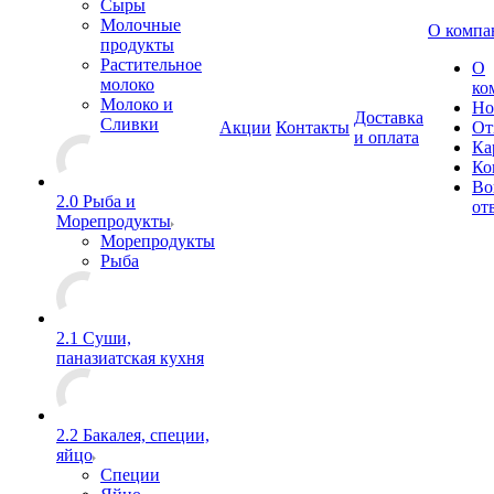
Сыры
Молочные
О компа
продукты
Растительное
О
молоко
ко
Молоко и
Но
Доставка
Сливки
Акции
Контакты
От
и оплата
Ка
Ко
Во
2.0 Рыба и
от
Морепродукты
Морепродукты
Рыба
2.1 Суши,
паназиатская кухня
2.2 Бакалея, специи,
яйцо
Специи