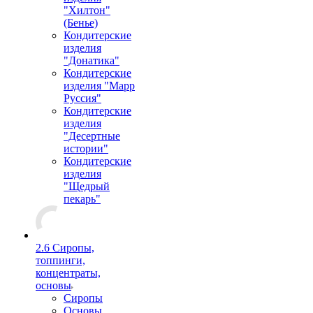
"Хилтон"
(Бенье)
Кондитерские
изделия
"Донатика"
Кондитерские
изделия "Марр
Руссия"
Кондитерские
изделия
"Десертные
истории"
Кондитерские
изделия
"Щедрый
пекарь"
2.6 Сиропы,
топпинги,
концентраты,
основы
Сиропы
Основы,