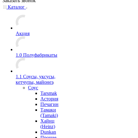
Заказать звонок
Каталог
Акция
1.0 Полуфабрикаты
1.1 Соусы, уксусы,
кетчупы, майонез
Соус
Tarsmak
Астория
Печагин
Тамаки
(Tamaki)
Хайнц
(Heinz)
Dunkan
Прочие