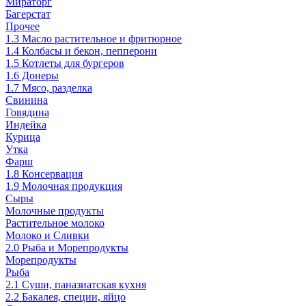
Мираторг
Багерстат
Прочее
1.3 Масло растительное и фритюрное
1.4 Колбасы и бекон, пепперони
1.5 Котлеты для бургеров
1.6 Донеры
1.7 Мясо, разделка
Свинина
Говядина
Индейка
Курица
Утка
Фарш
1.8 Консервация
1.9 Молочная продукция
Сыры
Молочные продукты
Растительное молоко
Молоко и Сливки
2.0 Рыба и Морепродукты
Морепродукты
Рыба
2.1 Суши, паназиатская кухня
2.2 Бакалея, специи, яйцо