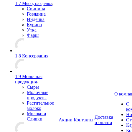
1.7 Мясо, разделка
Свинина
Говядина
Индейка
Курица
Утка
Фарш
1.8 Консервация
1.9 Молочная
продукция
Сыры
Молочные
О компа
продукты
Растительное
О
молоко
ко
Молоко и
Но
Доставка
Сливки
Акции
Контакты
От
и оплата
Ка
Ко