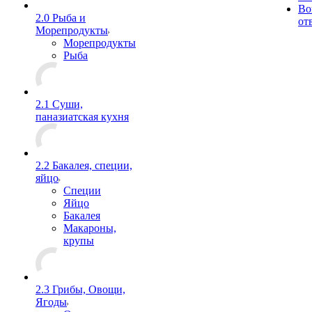
Во
2.0 Рыба и
от
Морепродукты
Морепродукты
Рыба
2.1 Суши,
паназиатская кухня
2.2 Бакалея, специи,
яйцо
Специи
Яйцо
Бакалея
Макароны,
крупы
2.3 Грибы, Овощи,
Ягоды