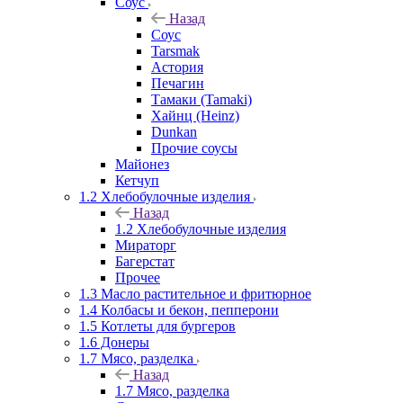
Соус
Назад
Соус
Tarsmak
Астория
Печагин
Тамаки (Tamaki)
Хайнц (Heinz)
Dunkan
Прочие соусы
Майонез
Кетчуп
1.2 Хлебобулочные изделия
Назад
1.2 Хлебобулочные изделия
Мираторг
Багерстат
Прочее
1.3 Масло растительное и фритюрное
1.4 Колбасы и бекон, пепперони
1.5 Котлеты для бургеров
1.6 Донеры
1.7 Мясо, разделка
Назад
1.7 Мясо, разделка