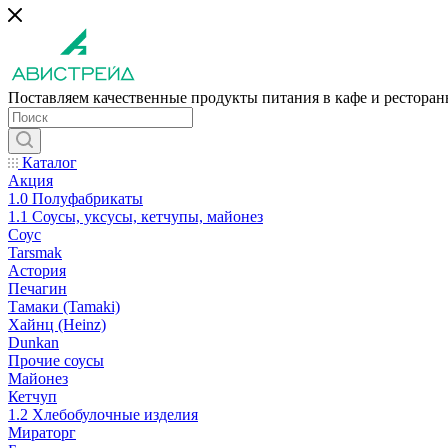
Поставляем качественные продукты питания в кафе и рестора
Каталог
Акция
1.0 Полуфабрикаты
1.1 Соусы, уксусы, кетчупы, майонез
Соус
Tarsmak
Астория
Печагин
Тамаки (Tamaki)
Хайнц (Heinz)
Dunkan
Прочие соусы
Майонез
Кетчуп
1.2 Хлебобулочные изделия
Мираторг