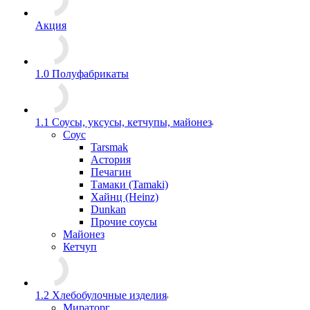
Акция
1.0 Полуфабрикаты
1.1 Соусы, уксусы, кетчупы, майонез
Соус
Tarsmak
Астория
Печагин
Тамаки (Tamaki)
Хайнц (Heinz)
Dunkan
Прочие соусы
Майонез
Кетчуп
1.2 Хлебобулочные изделия
Мираторг