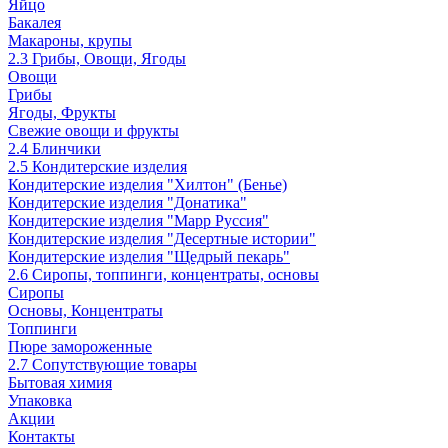
Яйцо
Бакалея
Макароны, крупы
2.3 Грибы, Овощи, Ягоды
Овощи
Грибы
Ягоды, Фрукты
Свежие овощи и фрукты
2.4 Блинчики
2.5 Кондитерские изделия
Кондитерские изделия "Хилтон" (Бенье)
Кондитерские изделия "Донатика"
Кондитерские изделия "Марр Руссия"
Кондитерские изделия "Десертные истории"
Кондитерские изделия "Щедрый пекарь"
2.6 Сиропы, топпинги, концентраты, основы
Сиропы
Основы, Концентраты
Топпинги
Пюре замороженные
2.7 Сопутствующие товары
Бытовая химия
Упаковка
Акции
Контакты