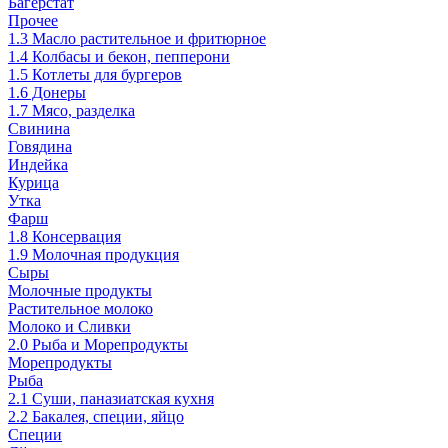
Багерстат
Прочее
1.3 Масло растительное и фритюрное
1.4 Колбасы и бекон, пепперони
1.5 Котлеты для бургеров
1.6 Донеры
1.7 Мясо, разделка
Свинина
Говядина
Индейка
Курица
Утка
Фарш
1.8 Консервация
1.9 Молочная продукция
Сыры
Молочные продукты
Растительное молоко
Молоко и Сливки
2.0 Рыба и Морепродукты
Морепродукты
Рыба
2.1 Суши, паназиатская кухня
2.2 Бакалея, специи, яйцо
Специи