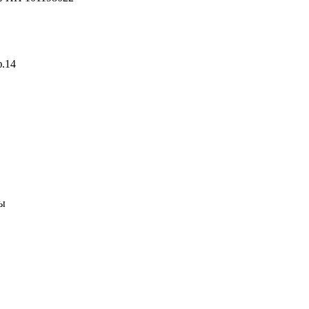
ф.14
ны