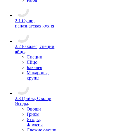
Рыба
2.1 Суши,
паназиатская кухня
2.2 Бакалея, специи,
яйцо
Специи
Яйцо
Бакалея
Макароны,
крупы
2.3 Грибы, Овощи,
Ягоды
Овощи
Грибы
Ягоды,
Фрукты
Свежие овощи