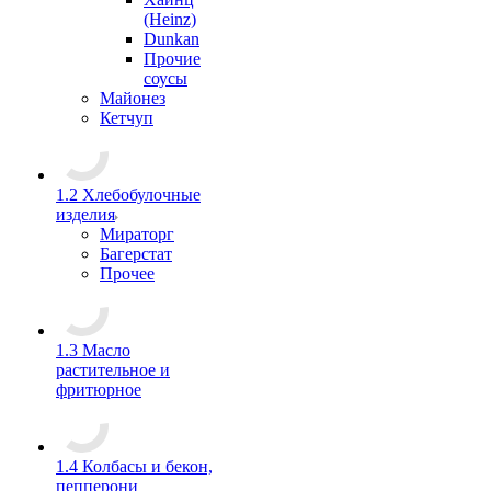
(Heinz)
Dunkan
Прочие
соусы
Майонез
Кетчуп
1.2 Хлебобулочные
изделия
Мираторг
Багерстат
Прочее
1.3 Масло
растительное и
фритюрное
1.4 Колбасы и бекон,
пепперони