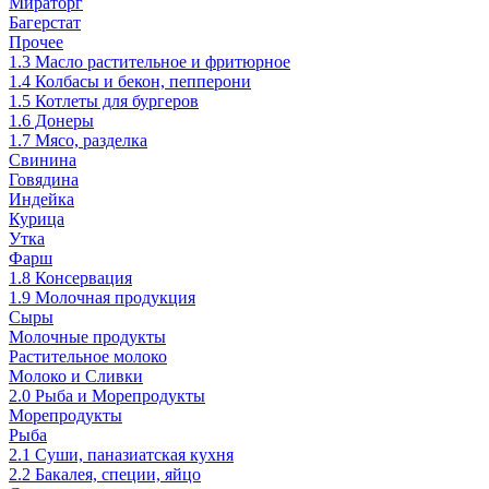
Мираторг
Багерстат
Прочее
1.3 Масло растительное и фритюрное
1.4 Колбасы и бекон, пепперони
1.5 Котлеты для бургеров
1.6 Донеры
1.7 Мясо, разделка
Свинина
Говядина
Индейка
Курица
Утка
Фарш
1.8 Консервация
1.9 Молочная продукция
Сыры
Молочные продукты
Растительное молоко
Молоко и Сливки
2.0 Рыба и Морепродукты
Морепродукты
Рыба
2.1 Суши, паназиатская кухня
2.2 Бакалея, специи, яйцо