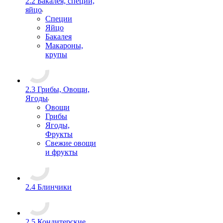
2.2 Бакалея, специи,
яйцо
Специи
Яйцо
Бакалея
Макароны,
крупы
2.3 Грибы, Овощи,
Ягоды
Овощи
Грибы
Ягоды,
Фрукты
Свежие овощи
и фрукты
2.4 Блинчики
2.5 Кондитерские