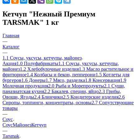
Кетчуп "Нежный Премиум
TARSMAK" 1 кг
Главная
—
Каталог
—
1.1 Соусы, уксусы, кетчупы, майонез
Акция
1.0 Полуфабрикаты
1.1 Соусы, уксусы, кетчупы,
майонез
1.2 Хлебобулочные изделия
1.3 Масло растительное и
фритюрное
1.4 Колбасы и бекон, пепперони
1.5 Котлеты для
бургеров
1.6 Донеры
1.7 Мясо, разделка
1.8 Консервация
1.9
Молочная продукция
2.0 Рыба и Морепродукты
2.1 Суши,
паназиатская кухня
2.2 Бакалея, специи, яйцо
2.3 Грибы,
Овощи, Ягоды
2.4 Блинчики
2.5 Кондитерские изделия
2.6
Сиропы, топпинги, концентраты, основы
2.7 Сопутствующие
товары
—
Соус
Соус
Майонез
Кетчуп
—
Tarsmak