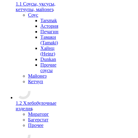
1.1 Соусы, уксусы,
кетчупы, майонез
Соус
Tarsmak
Астория
Печагин
Тамаки
(Tamaki)
Хайнц
(Heinz)
Dunkan
Прочие
соусы
Майонез
Кетчуп
1.2 Хлебобулочные
изделия
Мираторг
Багерстат
Прочее