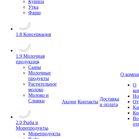
Курица
Утка
Фарш
1.8 Консервация
1.9 Молочная
продукция
Сыры
Молочные
О компа
продукты
Растительное
О
молоко
ко
Молоко и
Но
Доставка
Сливки
Акции
Контакты
От
и оплата
Ка
Ко
Во
2.0 Рыба и
от
Морепродукты
Морепродукты