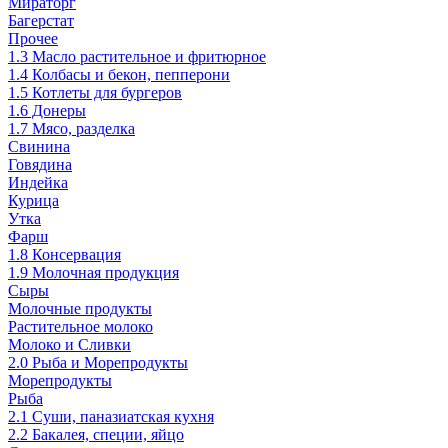
Мираторг
Багерстат
Прочее
1.3 Масло растительное и фритюрное
1.4 Колбасы и бекон, пепперони
1.5 Котлеты для бургеров
1.6 Донеры
1.7 Мясо, разделка
Свинина
Говядина
Индейка
Курица
Утка
Фарш
1.8 Консервация
1.9 Молочная продукция
Сыры
Молочные продукты
Растительное молоко
Молоко и Сливки
2.0 Рыба и Морепродукты
Морепродукты
Рыба
2.1 Суши, паназиатская кухня
2.2 Бакалея, специи, яйцо