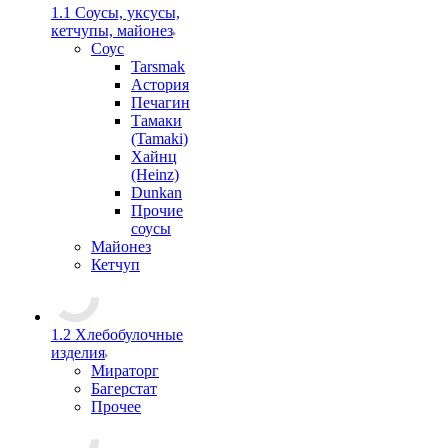
1.1 Соусы, уксусы,
кетчупы, майонез
Соус
Tarsmak
Астория
Печагин
Тамаки
(Tamaki)
Хайнц
(Heinz)
Dunkan
Прочие
соусы
Майонез
Кетчуп
1.2 Хлебобулочные
изделия
Мираторг
Багерстат
Прочее