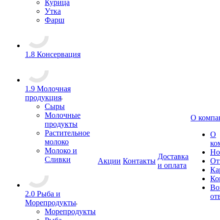
Курица
Утка
Фарш
1.8 Консервация
1.9 Молочная
продукция
Сыры
Молочные
О компа
продукты
Растительное
О
молоко
ко
Молоко и
Но
Доставка
Сливки
Акции
Контакты
От
и оплата
Ка
Ко
Во
2.0 Рыба и
от
Морепродукты
Морепродукты