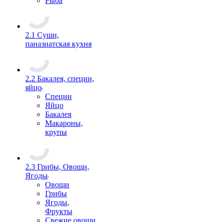
Рыба
2.1 Суши,
паназиатская кухня
2.2 Бакалея, специи,
яйцо
Специи
Яйцо
Бакалея
Макароны,
крупы
2.3 Грибы, Овощи,
Ягоды
Овощи
Грибы
Ягоды,
Фрукты
Свежие овощи