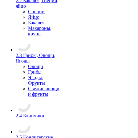
2.2 Бакалея, специи,
яйцо
Специи
Яйцо
Бакалея
Макароны,
крупы
2.3 Грибы, Овощи,
Ягоды
Овощи
Грибы
Ягоды,
Фрукты
Свежие овощи
и фрукты
2.4 Блинчики
2.5 Кондитерские