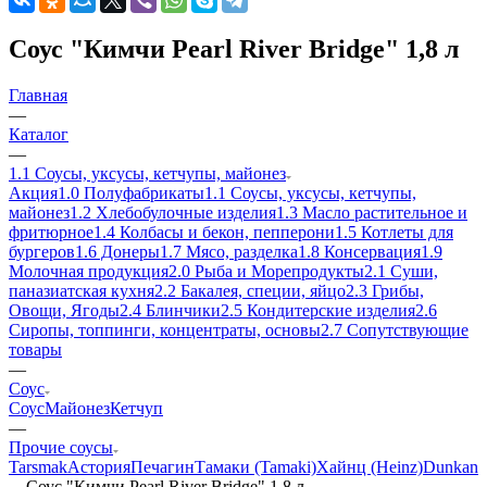
Соус "Кимчи Pearl River Bridge" 1,8 л
Главная
—
Каталог
—
1.1 Соусы, уксусы, кетчупы, майонез
Акция
1.0 Полуфабрикаты
1.1 Соусы, уксусы, кетчупы,
майонез
1.2 Хлебобулочные изделия
1.3 Масло растительное и
фритюрное
1.4 Колбасы и бекон, пепперони
1.5 Котлеты для
бургеров
1.6 Донеры
1.7 Мясо, разделка
1.8 Консервация
1.9
Молочная продукция
2.0 Рыба и Морепродукты
2.1 Суши,
паназиатская кухня
2.2 Бакалея, специи, яйцо
2.3 Грибы,
Овощи, Ягоды
2.4 Блинчики
2.5 Кондитерские изделия
2.6
Сиропы, топпинги, концентраты, основы
2.7 Сопутствующие
товары
—
Соус
Соус
Майонез
Кетчуп
—
Прочие соусы
Tarsmak
Астория
Печагин
Тамаки (Tamaki)
Хайнц (Heinz)
Dunkan
—
Соус "Кимчи Pearl River Bridge" 1,8 л