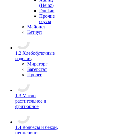
(Heinz)
Dunkan
Прочие
соусы
Майонез
Кетчуп
1.2 Хлебобулочные
изделия
Мираторг
Багерстат
Прочее
1.3 Масло
растительное и
фритюрное
1.4 Колбасы и бекон,
пепперони