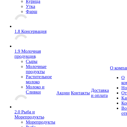
Курица
Утка
Фарш
1.8 Консервация
1.9 Молочная
продукция
Сыры
Молочные
О компа
продукты
Растительное
О
молоко
ко
Молоко и
Но
Доставка
Сливки
Акции
Контакты
От
и оплата
Ка
Ко
Во
2.0 Рыба и
от
Морепродукты
Морепродукты