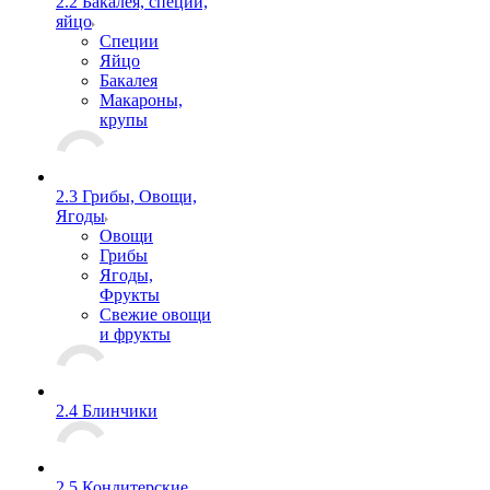
2.2 Бакалея, специи,
яйцо
Специи
Яйцо
Бакалея
Макароны,
крупы
2.3 Грибы, Овощи,
Ягоды
Овощи
Грибы
Ягоды,
Фрукты
Свежие овощи
и фрукты
2.4 Блинчики
2.5 Кондитерские