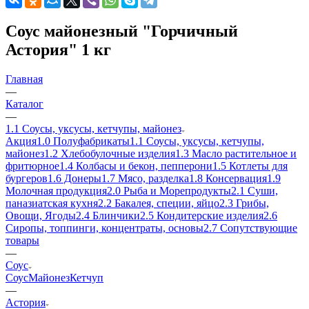
Соус майонезный "Горчичный
Астория" 1 кг
Главная
—
Каталог
—
1.1 Соусы, уксусы, кетчупы, майонез
Акция
1.0 Полуфабрикаты
1.1 Соусы, уксусы, кетчупы,
майонез
1.2 Хлебобулочные изделия
1.3 Масло растительное и
фритюрное
1.4 Колбасы и бекон, пепперони
1.5 Котлеты для
бургеров
1.6 Донеры
1.7 Мясо, разделка
1.8 Консервация
1.9
Молочная продукция
2.0 Рыба и Морепродукты
2.1 Суши,
паназиатская кухня
2.2 Бакалея, специи, яйцо
2.3 Грибы,
Овощи, Ягоды
2.4 Блинчики
2.5 Кондитерские изделия
2.6
Сиропы, топпинги, концентраты, основы
2.7 Сопутствующие
товары
—
Соус
Соус
Майонез
Кетчуп
—
Астория