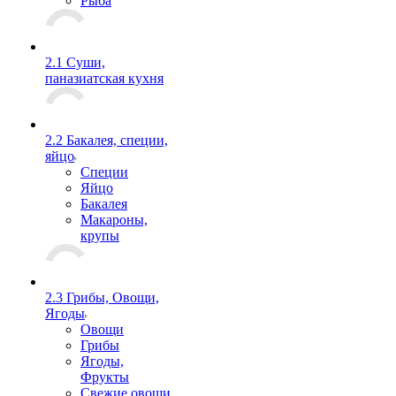
Рыба
2.1 Суши,
паназиатская кухня
2.2 Бакалея, специи,
яйцо
Специи
Яйцо
Бакалея
Макароны,
крупы
2.3 Грибы, Овощи,
Ягоды
Овощи
Грибы
Ягоды,
Фрукты
Свежие овощи