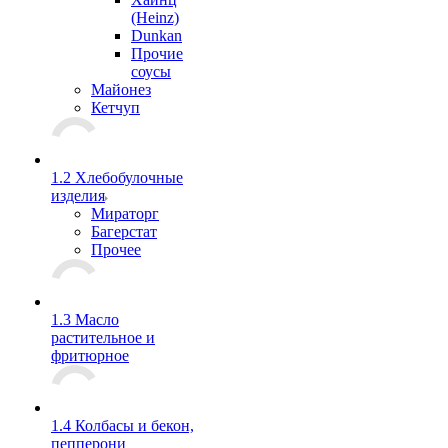
(Heinz)
Dunkan
Прочие
соусы
Майонез
Кетчуп
1.2 Хлебобулочные
изделия
Мираторг
Багерстат
Прочее
1.3 Масло
растительное и
фритюрное
1.4 Колбасы и бекон,
пепперони