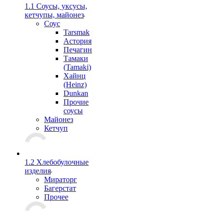
1.1 Соусы, уксусы,
кетчупы, майонез
Соус
Tarsmak
Астория
Печагин
Тамаки
(Tamaki)
Хайнц
(Heinz)
Dunkan
Прочие
соусы
Майонез
Кетчуп
1.2 Хлебобулочные
изделия
Мираторг
Багерстат
Прочее