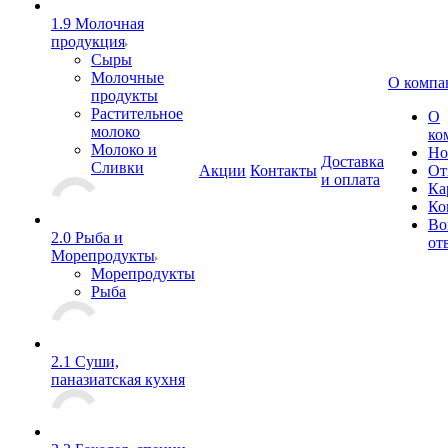
1.9 Молочная
продукция
Сыры
Молочные
О компа
продукты
Растительное
О
молоко
ко
Молоко и
Но
Доставка
Сливки
Акции
Контакты
От
и оплата
Ка
Ко
Во
2.0 Рыба и
от
Морепродукты
Морепродукты
Рыба
2.1 Суши,
паназиатская кухня