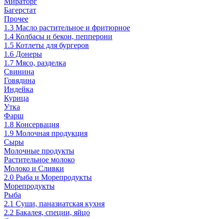
Мираторг
Багерстат
Прочее
1.3 Масло растительное и фритюрное
1.4 Колбасы и бекон, пепперони
1.5 Котлеты для бургеров
1.6 Донеры
1.7 Мясо, разделка
Свинина
Говядина
Индейка
Курица
Утка
Фарш
1.8 Консервация
1.9 Молочная продукция
Сыры
Молочные продукты
Растительное молоко
Молоко и Сливки
2.0 Рыба и Морепродукты
Морепродукты
Рыба
2.1 Суши, паназиатская кухня
2.2 Бакалея, специи, яйцо