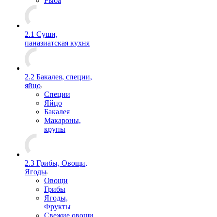
Рыба
2.1 Суши,
паназиатская кухня
2.2 Бакалея, специи,
яйцо
Специи
Яйцо
Бакалея
Макароны,
крупы
2.3 Грибы, Овощи,
Ягоды
Овощи
Грибы
Ягоды,
Фрукты
Свежие овощи