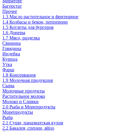
Мираторг
Багерстат
Прочее
1.3 Масло растительное и фритюрное
1.4 Колбасы и бекон, пепперони
1.5 Котлеты для бургеров
1.6 Донеры
1.7 Мясо, разделка
Свинина
Говядина
Индейка
Курица
Утка
Фарш
1.8 Консервация
1.9 Молочная продукция
Сыры
Молочные продукты
Растительное молоко
Молоко и Сливки
2.0 Рыба и Морепродукты
Морепродукты
Рыба
2.1 Суши, паназиатская кухня
2.2 Бакалея, специи, яйцо