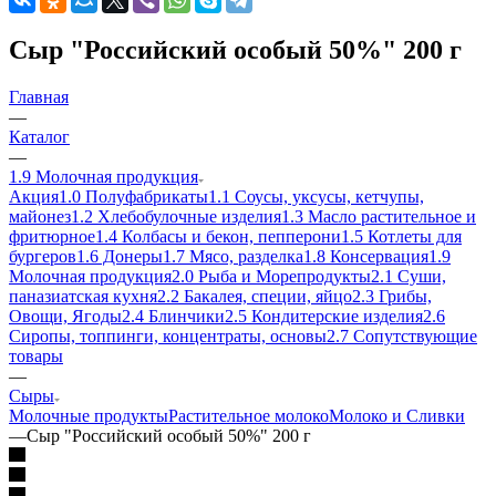
Сыр "Российский особый 50%" 200 г
Главная
—
Каталог
—
1.9 Молочная продукция
Акция
1.0 Полуфабрикаты
1.1 Соусы, уксусы, кетчупы,
майонез
1.2 Хлебобулочные изделия
1.3 Масло растительное и
фритюрное
1.4 Колбасы и бекон, пепперони
1.5 Котлеты для
бургеров
1.6 Донеры
1.7 Мясо, разделка
1.8 Консервация
1.9
Молочная продукция
2.0 Рыба и Морепродукты
2.1 Суши,
паназиатская кухня
2.2 Бакалея, специи, яйцо
2.3 Грибы,
Овощи, Ягоды
2.4 Блинчики
2.5 Кондитерские изделия
2.6
Сиропы, топпинги, концентраты, основы
2.7 Сопутствующие
товары
—
Сыры
Молочные продукты
Растительное молоко
Молоко и Сливки
—
Сыр "Российский особый 50%" 200 г