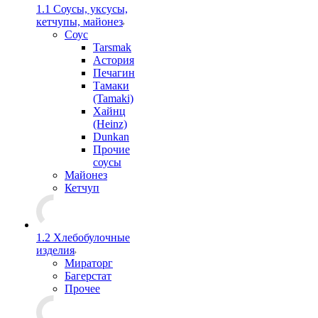
1.1 Соусы, уксусы,
кетчупы, майонез
Соус
Tarsmak
Астория
Печагин
Тамаки
(Tamaki)
Хайнц
(Heinz)
Dunkan
Прочие
соусы
Майонез
Кетчуп
1.2 Хлебобулочные
изделия
Мираторг
Багерстат
Прочее