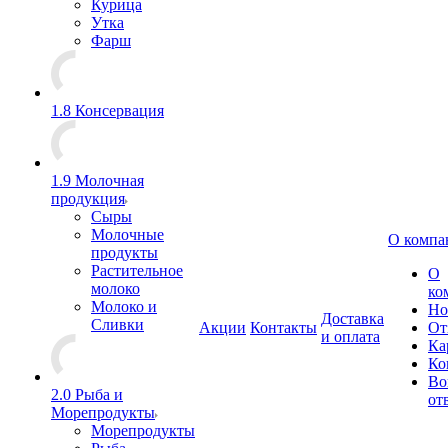
Курица
Утка
Фарш
1.8 Консервация
1.9 Молочная
продукция
Сыры
Молочные
О компа
продукты
Растительное
О
молоко
ко
Молоко и
Но
Доставка
Сливки
Акции
Контакты
От
и оплата
Ка
Ко
Во
2.0 Рыба и
от
Морепродукты
Морепродукты