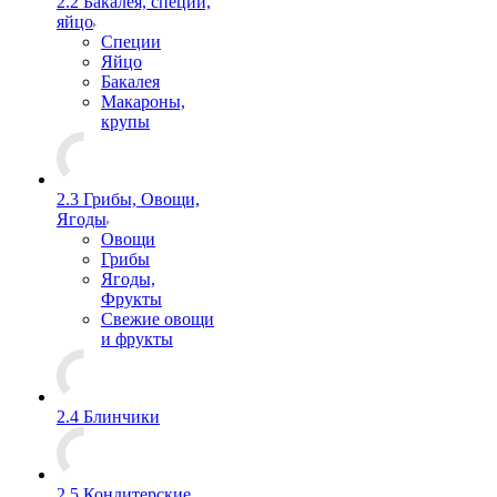
2.2 Бакалея, специи,
яйцо
Специи
Яйцо
Бакалея
Макароны,
крупы
2.3 Грибы, Овощи,
Ягоды
Овощи
Грибы
Ягоды,
Фрукты
Свежие овощи
и фрукты
2.4 Блинчики
2.5 Кондитерские