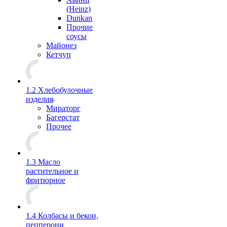
(Heinz)
Dunkan
Прочие
соусы
Майонез
Кетчуп
1.2 Хлебобулочные
изделия
Мираторг
Багерстат
Прочее
1.3 Масло
растительное и
фритюрное
1.4 Колбасы и бекон,
пепперони