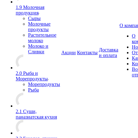
1.9 Молочная
продукция
Сыры
Молочные
О компа
продукты
Растительное
О
молоко
ко
Молоко и
Но
Доставка
Сливки
Акции
Контакты
От
и оплата
Ка
Ко
Во
2.0 Рыба и
от
Морепродукты
Морепродукты
Рыба
2.1 Суши,
паназиатская кухня