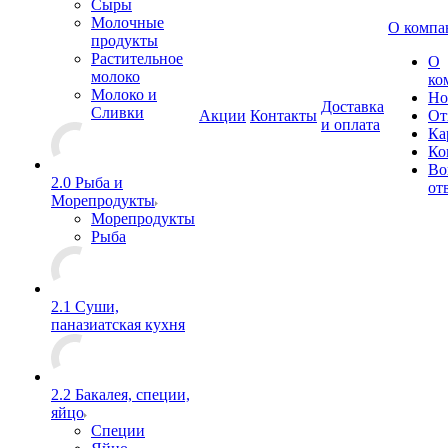
Сыры
Молочные
О компа
продукты
Растительное
О
молоко
ко
Молоко и
Но
Доставка
Сливки
Акции
Контакты
От
и оплата
Ка
Ко
Во
2.0 Рыба и
от
Морепродукты
Морепродукты
Рыба
2.1 Суши,
паназиатская кухня
2.2 Бакалея, специи,
яйцо
Специи