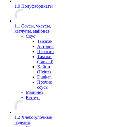
1.0 Полуфабрикаты
1.1 Соусы, уксусы,
кетчупы, майонез
Соус
Tarsmak
Астория
Печагин
Тамаки
(Tamaki)
Хайнц
(Heinz)
Dunkan
Прочие
соусы
Майонез
Кетчуп
1.2 Хлебобулочные
изделия