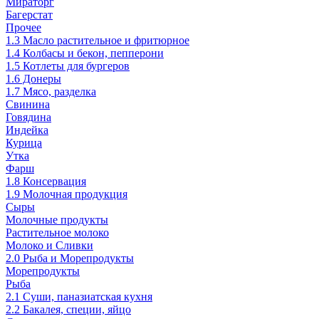
Мираторг
Багерстат
Прочее
1.3 Масло растительное и фритюрное
1.4 Колбасы и бекон, пепперони
1.5 Котлеты для бургеров
1.6 Донеры
1.7 Мясо, разделка
Свинина
Говядина
Индейка
Курица
Утка
Фарш
1.8 Консервация
1.9 Молочная продукция
Сыры
Молочные продукты
Растительное молоко
Молоко и Сливки
2.0 Рыба и Морепродукты
Морепродукты
Рыба
2.1 Суши, паназиатская кухня
2.2 Бакалея, специи, яйцо