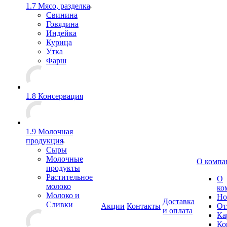
1.7 Мясо, разделка
Свинина
Говядина
Индейка
Курица
Утка
Фарш
1.8 Консервация
1.9 Молочная
продукция
Сыры
Молочные
О компа
продукты
Растительное
О
молоко
ко
Молоко и
Но
Доставка
Сливки
Акции
Контакты
От
и оплата
Ка
Ко