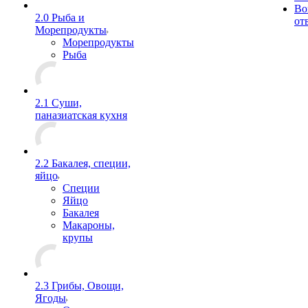
Во
2.0 Рыба и
от
Морепродукты
Морепродукты
Рыба
2.1 Суши,
паназиатская кухня
2.2 Бакалея, специи,
яйцо
Специи
Яйцо
Бакалея
Макароны,
крупы
2.3 Грибы, Овощи,
Ягоды