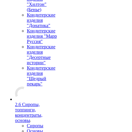
"Хилтон"
(Бенье)
Кондитерские
изделия
"Донатика"
Кондитерские
изделия "Марр
Руссия"
Кондитерские
изделия
"Десертные
истории"
Кондитерские
изделия
"Щедрый
пекарь"
2.6 Сиропы,
топпинги,
концентраты,
основы
Сиропы
Основы,