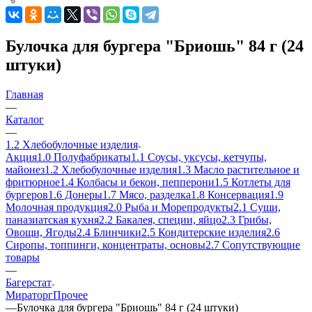
Булочка для бургера "Бриошь" 84 г (24
штуки)
Главная
—
Каталог
—
1.2 Хлебобулочные изделия
Акция
1.0 Полуфабрикаты
1.1 Соусы, уксусы, кетчупы,
майонез
1.2 Хлебобулочные изделия
1.3 Масло растительное и
фритюрное
1.4 Колбасы и бекон, пепперони
1.5 Котлеты для
бургеров
1.6 Донеры
1.7 Мясо, разделка
1.8 Консервация
1.9
Молочная продукция
2.0 Рыба и Морепродукты
2.1 Суши,
паназиатская кухня
2.2 Бакалея, специи, яйцо
2.3 Грибы,
Овощи, Ягоды
2.4 Блинчики
2.5 Кондитерские изделия
2.6
Сиропы, топпинги, концентраты, основы
2.7 Сопутствующие
товары
—
Багерстат
Мираторг
Прочее
—
Булочка для бургера "Бриошь" 84 г (24 штуки)