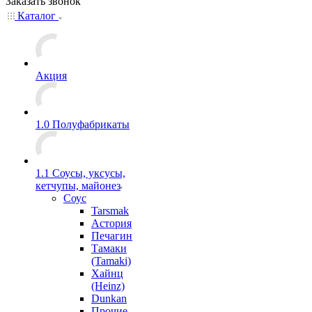
Заказать звонок
Каталог
Акция
1.0 Полуфабрикаты
1.1 Соусы, уксусы,
кетчупы, майонез
Соус
Tarsmak
Астория
Печагин
Тамаки
(Tamaki)
Хайнц
(Heinz)
Dunkan
Прочие