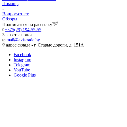
Помощь
Вопрос-ответ
Обзоры
Подписаться на рассылку
+375(29) 194-55-55
Заказать звонок
mail@avistrade.by
адрес склада - г. Старые дороги, д. 151А
Facebook
Instagram
Telegram
YouTube
Google Plus
ООО Авистрейд
Государественная регистрация 07.12.2019
Мингорисполкомом, УНП 101198022
Регистрация в Торговом реестре №479169 от 10.04.2020