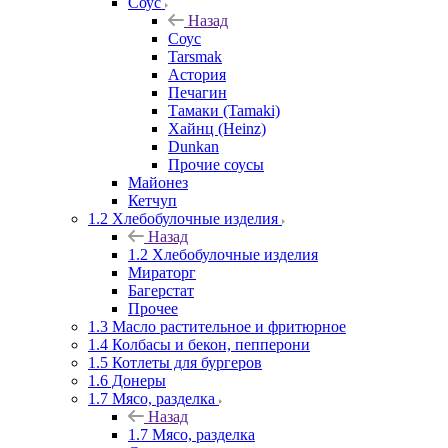
Соус
Назад
Соус
Tarsmak
Астория
Печагин
Тамаки (Tamaki)
Хайнц (Heinz)
Dunkan
Прочие соусы
Майонез
Кетчуп
1.2 Хлебобулочные изделия
Назад
1.2 Хлебобулочные изделия
Мираторг
Багерстат
Прочее
1.3 Масло растительное и фритюрное
1.4 Колбасы и бекон, пепперони
1.5 Котлеты для бургеров
1.6 Донеры
1.7 Мясо, разделка
Назад
1.7 Мясо, разделка