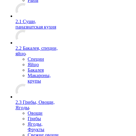
Рыба
2.1 Суши,
паназиатская кухня
2.2 Бакалея, специи,
яйцо
Специи
Яйцо
Бакалея
Макароны,
крупы
2.3 Грибы, Овощи,
Ягоды
Овощи
Грибы
Ягоды,
Фрукты
Свежие овощи