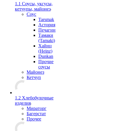
1.1 Соусы, уксусы,
кетчупы, майонез
Соус
Tarsmak
Астория
Печагин
Тамаки
(Tamaki)
Хайнц
(Heinz)
Dunkan
Прочие
соусы
Майонез
Кетчуп
1.2 Хлебобулочные
изделия
Мираторг
Багерстат
Прочее