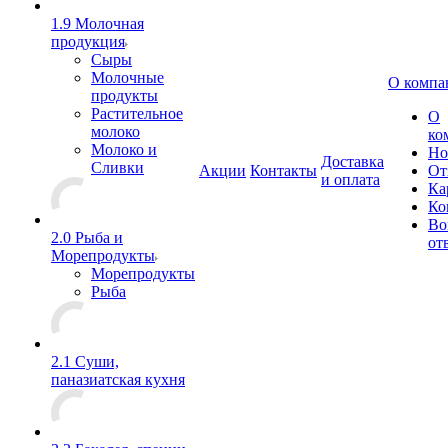
1.9 Молочная
продукция
Сыры
Молочные
О компа
продукты
Растительное
О
молоко
ко
Молоко и
Но
Доставка
Сливки
Акции
Контакты
От
и оплата
Ка
Ко
Во
2.0 Рыба и
от
Морепродукты
Морепродукты
Рыба
2.1 Суши,
паназиатская кухня