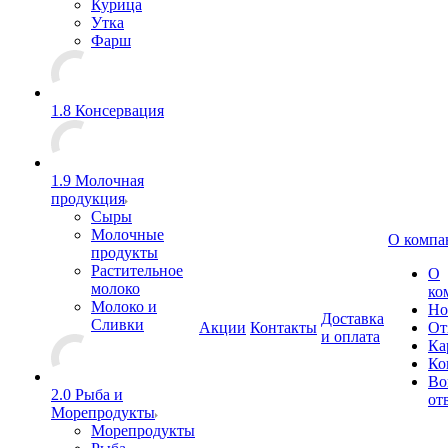
Курица
Утка
Фарш
1.8 Консервация
1.9 Молочная
продукция
Сыры
Молочные
О компа
продукты
Растительное
О
молоко
ко
Молоко и
Но
Доставка
Сливки
Акции
Контакты
От
и оплата
Ка
Ко
Во
2.0 Рыба и
от
Морепродукты
Морепродукты