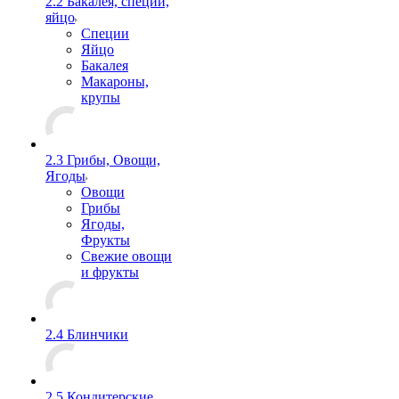
2.2 Бакалея, специи,
яйцо
Специи
Яйцо
Бакалея
Макароны,
крупы
2.3 Грибы, Овощи,
Ягоды
Овощи
Грибы
Ягоды,
Фрукты
Свежие овощи
и фрукты
2.4 Блинчики
2.5 Кондитерские