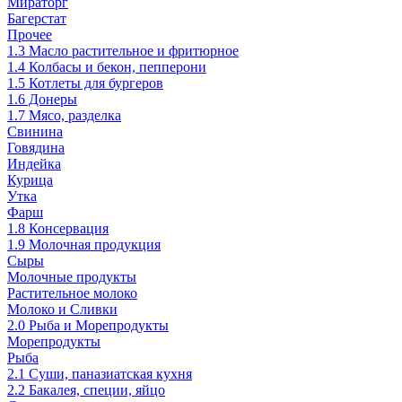
Мираторг
Багерстат
Прочее
1.3 Масло растительное и фритюрное
1.4 Колбасы и бекон, пепперони
1.5 Котлеты для бургеров
1.6 Донеры
1.7 Мясо, разделка
Свинина
Говядина
Индейка
Курица
Утка
Фарш
1.8 Консервация
1.9 Молочная продукция
Сыры
Молочные продукты
Растительное молоко
Молоко и Сливки
2.0 Рыба и Морепродукты
Морепродукты
Рыба
2.1 Суши, паназиатская кухня
2.2 Бакалея, специи, яйцо