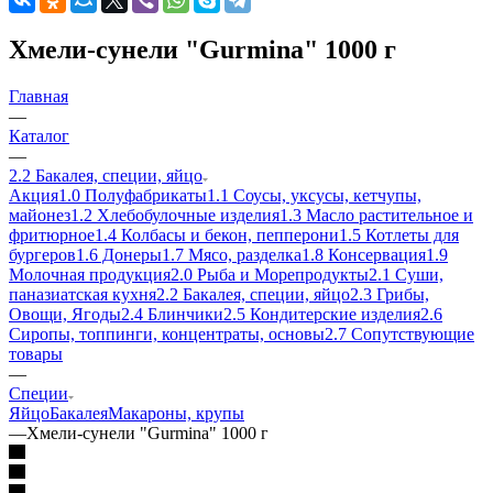
Хмели-сунели "Gurmina" 1000 г
Главная
—
Каталог
—
2.2 Бакалея, специи, яйцо
Акция
1.0 Полуфабрикаты
1.1 Соусы, уксусы, кетчупы,
майонез
1.2 Хлебобулочные изделия
1.3 Масло растительное и
фритюрное
1.4 Колбасы и бекон, пепперони
1.5 Котлеты для
бургеров
1.6 Донеры
1.7 Мясо, разделка
1.8 Консервация
1.9
Молочная продукция
2.0 Рыба и Морепродукты
2.1 Суши,
паназиатская кухня
2.2 Бакалея, специи, яйцо
2.3 Грибы,
Овощи, Ягоды
2.4 Блинчики
2.5 Кондитерские изделия
2.6
Сиропы, топпинги, концентраты, основы
2.7 Сопутствующие
товары
—
Специи
Яйцо
Бакалея
Макароны, крупы
—
Хмели-сунели "Gurmina" 1000 г