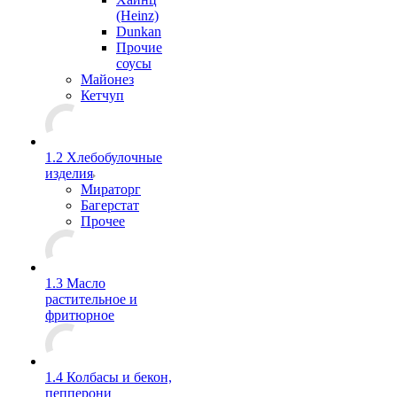
(Heinz)
Dunkan
Прочие
соусы
Майонез
Кетчуп
1.2 Хлебобулочные
изделия
Мираторг
Багерстат
Прочее
1.3 Масло
растительное и
фритюрное
1.4 Колбасы и бекон,
пепперони