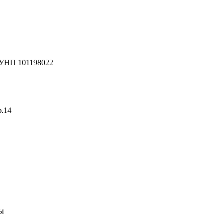
 УНП 101198022
ф.14
ны