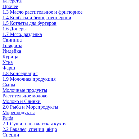
Багерстат
Прочее
1.3 Масло растительное и фритюрное
1.4 Колбасы и бекон, пепперони
1.5 Котлеты для бургеров
1.6 Донеры
1.7 Мясо, разделка
Свинина
Говядина
Индейка
Курица
Утка
Фарш
1.8 Консервация
1.9 Молочная продукция
Сыры
Молочные продукты
Растительное молоко
Молоко и Сливки
2.0 Рыба и Морепродукты
Морепродукты
Рыба
2.1 Суши, паназиатская кухня
2.2 Бакалея, специи, яйцо
Специи