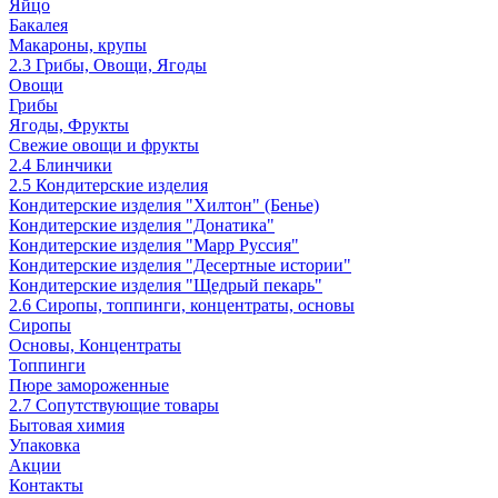
Яйцо
Бакалея
Макароны, крупы
2.3 Грибы, Овощи, Ягоды
Овощи
Грибы
Ягоды, Фрукты
Свежие овощи и фрукты
2.4 Блинчики
2.5 Кондитерские изделия
Кондитерские изделия "Хилтон" (Бенье)
Кондитерские изделия "Донатика"
Кондитерские изделия "Марр Руссия"
Кондитерские изделия "Десертные истории"
Кондитерские изделия "Щедрый пекарь"
2.6 Сиропы, топпинги, концентраты, основы
Сиропы
Основы, Концентраты
Топпинги
Пюре замороженные
2.7 Сопутствующие товары
Бытовая химия
Упаковка
Акции
Контакты