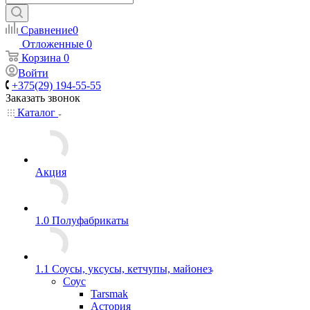
Сравнение
0
Отложенные
0
Корзина
0
Войти
+375(29) 194-55-55
Заказать звонок
Каталог
Акция
1.0 Полуфабрикаты
1.1 Соусы, уксусы, кетчупы, майонез
Соус
Tarsmak
Астория