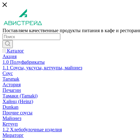
Поставляем качественные продукты питания в кафе и рестора
Каталог
Акция
1.0 Полуфабрикаты
1.1 Соусы, уксусы, кетчупы, майонез
Соус
Tarsmak
Астория
Печагин
Тамаки (Tamaki)
Хайнц (Heinz)
Dunkan
Прочие соусы
Майонез
Кетчуп
1.2 Хлебобулочные изделия
Мираторг