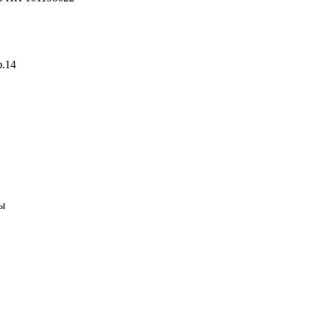
ф.14
ны