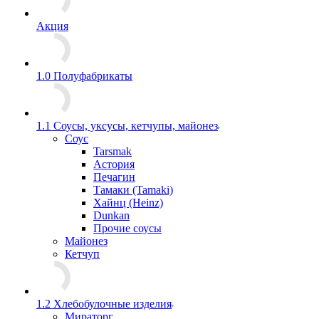
Акция
1.0 Полуфабрикаты
1.1 Соусы, уксусы, кетчупы, майонез
Соус
Tarsmak
Астория
Печагин
Тамаки (Tamaki)
Хайнц (Heinz)
Dunkan
Прочие соусы
Майонез
Кетчуп
1.2 Хлебобулочные изделия
Мираторг