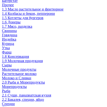
Багерстат
Прочее
1.3 Масло растительное и фритюрное
1.4 Колбасы и бекон, пепперони
1.5 Котлеты для бургеров
1.6 Донеры
1.7 Мясо, разделка
Свинина
Говядина
Индейка
Курица
Утка
Фарш
1.8 Консервация
1.9 Молочная продукция
Сыры
Молочные продукты
Растительное молоко
Молоко и Сливки
2.0 Рыба и Морепродукты
Морепродукты
Рыба
2.1 Суши, паназиатская кухня
2.2 Бакалея, специи, яйцо
Специи