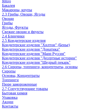
Яйцо
Бакалея
Макароны, крупы
2.3 Грибы, Овощи, Ягоды
Овощи
Грибы
Ягоды, Фрукты
Свежие овощи и фрукты
2.4 Блинчики
2.5 Кондитерские изделия
Кондитерские изделия "Хилтон" (Бенье)
Кондитерские изделия "Донатика"
Кондитерские изделия "Марр Руссия"
Кондитерские изделия "Десертные истории"
Кондитерские изделия "Щедрый пекарь"
2.6 Сиропы, топпинги, концентраты, основы
Сиропы
Основы, Концентраты
Топпинги
Пюре замороженные
2.7 Сопутствующие товары
Бытовая химия
Упаковка
Акции
Контакты