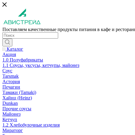
Поставляем качественные продукты питания в кафе и рестора
Каталог
Акция
1.0 Полуфабрикаты
1.1 Соусы, уксусы, кетчупы, майонез
Соус
Tarsmak
Астория
Печагин
Тамаки (Tamaki)
Хайнц (Heinz)
Dunkan
Прочие соусы
Майонез
Кетчуп
1.2 Хлебобулочные изделия
Мираторг