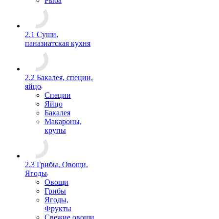
Рыба
2.1 Суши,
паназиатская кухня
2.2 Бакалея, специи,
яйцо
Специи
Яйцо
Бакалея
Макароны,
крупы
2.3 Грибы, Овощи,
Ягоды
Овощи
Грибы
Ягоды,
Фрукты
Свежие овощи