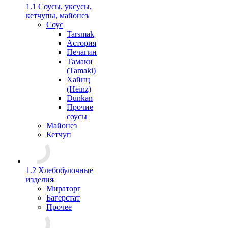
1.1 Соусы, уксусы,
кетчупы, майонез
Соус
Tarsmak
Астория
Печагин
Тамаки
(Tamaki)
Хайнц
(Heinz)
Dunkan
Прочие
соусы
Майонез
Кетчуп
1.2 Хлебобулочные
изделия
Мираторг
Багерстат
Прочее