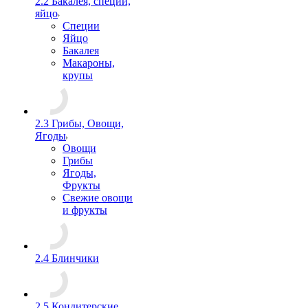
2.2 Бакалея, специи,
яйцо
Специи
Яйцо
Бакалея
Макароны,
крупы
2.3 Грибы, Овощи,
Ягоды
Овощи
Грибы
Ягоды,
Фрукты
Свежие овощи
и фрукты
2.4 Блинчики
2.5 Кондитерские