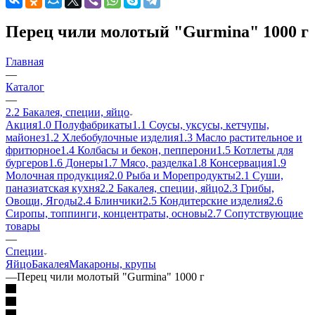
Перец чили молотый "Gurmina" 1000 г
Главная
—
Каталог
—
2.2 Бакалея, специи, яйцо
Акция
1.0 Полуфабрикаты
1.1 Соусы, уксусы, кетчупы,
майонез
1.2 Хлебобулочные изделия
1.3 Масло растительное и
фритюрное
1.4 Колбасы и бекон, пепперони
1.5 Котлеты для
бургеров
1.6 Донеры
1.7 Мясо, разделка
1.8 Консервация
1.9
Молочная продукция
2.0 Рыба и Морепродукты
2.1 Суши,
паназиатская кухня
2.2 Бакалея, специи, яйцо
2.3 Грибы,
Овощи, Ягоды
2.4 Блинчики
2.5 Кондитерские изделия
2.6
Сиропы, топпинги, концентраты, основы
2.7 Сопутствующие
товары
—
Специи
Яйцо
Бакалея
Макароны, крупы
—
Перец чили молотый "Gurmina" 1000 г