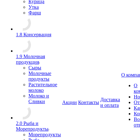
Курица
Утка
Фарш
1.8 Консервация
1.9 Молочная
продукция
Сыры
Молочные
О компа
продукты
Растительное
О
молоко
ко
Молоко и
Но
Доставка
Сливки
Акции
Контакты
От
и оплата
Ка
Ко
Во
2.0 Рыба и
от
Морепродукты
Морепродукты