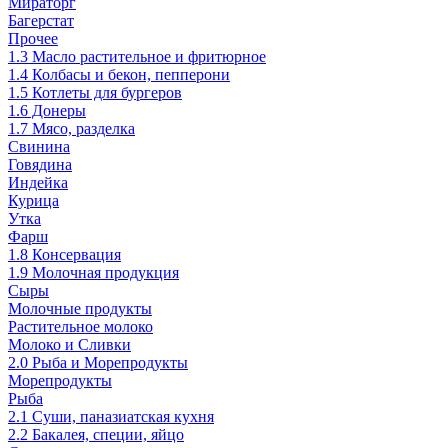
Мираторг
Багерстат
Прочее
1.3 Масло растительное и фритюрное
1.4 Колбасы и бекон, пепперони
1.5 Котлеты для бургеров
1.6 Донеры
1.7 Мясо, разделка
Свинина
Говядина
Индейка
Курица
Утка
Фарш
1.8 Консервация
1.9 Молочная продукция
Сыры
Молочные продукты
Растительное молоко
Молоко и Сливки
2.0 Рыба и Морепродукты
Морепродукты
Рыба
2.1 Суши, паназиатская кухня
2.2 Бакалея, специи, яйцо