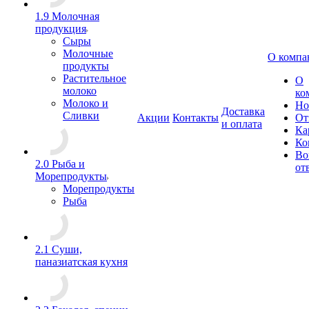
1.9 Молочная
продукция
Сыры
Молочные
О компа
продукты
Растительное
О
молоко
ко
Молоко и
Но
Доставка
Сливки
Акции
Контакты
От
и оплата
Ка
Ко
Во
2.0 Рыба и
от
Морепродукты
Морепродукты
Рыба
2.1 Суши,
паназиатская кухня