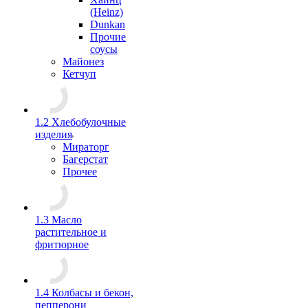
(Heinz)
Dunkan
Прочие
соусы
Майонез
Кетчуп
1.2 Хлебобулочные
изделия
Мираторг
Багерстат
Прочее
1.3 Масло
растительное и
фритюрное
1.4 Колбасы и бекон,
пепперони