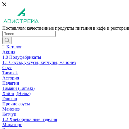
Поставляем качественные продукты питания в кафе и рестора
Каталог
Акция
1.0 Полуфабрикаты
1.1 Соусы, уксусы, кетчупы, майонез
Соус
Tarsmak
Астория
Печагин
Тамаки (Tamaki)
Хайнц (Heinz)
Dunkan
Прочие соусы
Майонез
Кетчуп
1.2 Хлебобулочные изделия
Мираторг