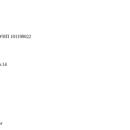
 УНП 101198022
ф.14
ны