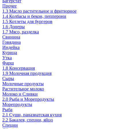
Багерстат
Прочее
1.3 Масло растительное и фритюрное
1.4 Колбасы и бекон, пепперони
1.5 Котлеты для бургеров
1.6 Донеры
1.7 Мясо, разделка
Свинина
Говядина
Индейка
Курица
Утка
Фарш
1.8 Консервация
1.9 Молочная продукция
Сыры
Молочные продукты
Растительное молоко
Молоко и Сливки
2.0 Рыба и Морепродукты
Морепродукты
Рыба
2.1 Суши, паназиатская кухня
2.2 Бакалея, специи, яйцо
Специи