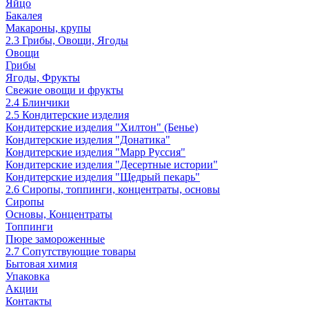
Яйцо
Бакалея
Макароны, крупы
2.3 Грибы, Овощи, Ягоды
Овощи
Грибы
Ягоды, Фрукты
Свежие овощи и фрукты
2.4 Блинчики
2.5 Кондитерские изделия
Кондитерские изделия "Хилтон" (Бенье)
Кондитерские изделия "Донатика"
Кондитерские изделия "Марр Руссия"
Кондитерские изделия "Десертные истории"
Кондитерские изделия "Щедрый пекарь"
2.6 Сиропы, топпинги, концентраты, основы
Сиропы
Основы, Концентраты
Топпинги
Пюре замороженные
2.7 Сопутствующие товары
Бытовая химия
Упаковка
Акции
Контакты