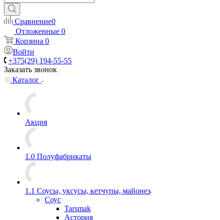
Сравнение
0
Отложенные
0
Корзина
0
Войти
+375(29) 194-55-55
Заказать звонок
Каталог
Акция
1.0 Полуфабрикаты
1.1 Соусы, уксусы, кетчупы, майонез
Соус
Tarsmak
Астория